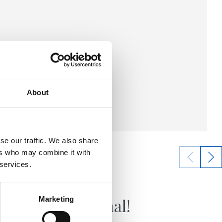
About
se our traffic. We also share
ers who may combine it with
 services.
15/04/2026
VARIOS
naje
¡A la final!
Marketing