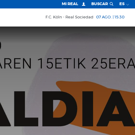
MI REAL
BUSCAR
ES
F.C. Köln
Real Sociedad
07 AGO. | 15:30