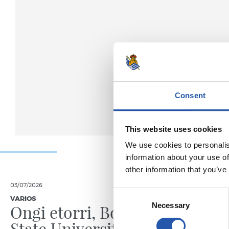
Consent
This website uses cookies
We use cookies to personalis
information about your use of
other information that you’ve
03/07/2026
04/06/2026
Consent
VARIOS
VARIOS
Ongi etorri, Boise
Recon
Necessary
Selection
State University
"Konpr