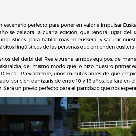
n escenario perfecto para poner en valor e impulsar Euska
 año se celebra la cuarta edición, que tendrá lugar del 
lingüísticos -para hablar más en euskera- y sacudir nuestr
ábitos lingüísticos de las personas que entienden euskera 
menos del derbi del Reale Arena ambos equipos, de maner
uskaraldia, del mismo modo que lo hizo nuestro primer 
D Eibar. Previamente, unos minutos antes de que empiec
do por cien dantzaris de entre 10 y 16 años, bailará en 
n. Será un previo perfecto para el partidazo que nos esper