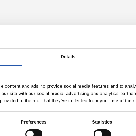
Details
e content and ads, to provide social media features and to analy
 our site with our social media, advertising and analytics partn
 provided to them or that they’ve collected from your use of their
30/05/2026
CLUB
ocimiento
El mejor home
Preferences
Statistics
omisoa" de los