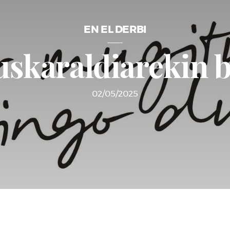
EN EL DERBI
uskaraldiarekin b
02/05/2025