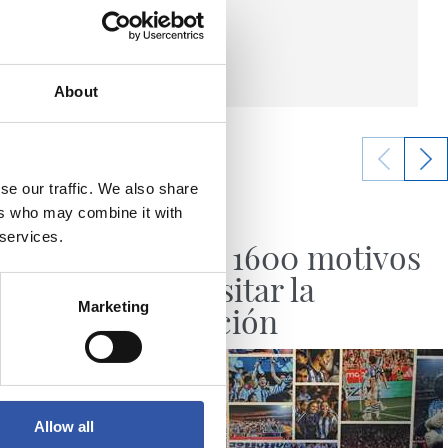
About
se our traffic. We also share
20/07/2026
ers who may combine it with
HISTORIA
 services.
streno
Más de 1600 motivos
para visitar la
Marketing
exposición
Allow all