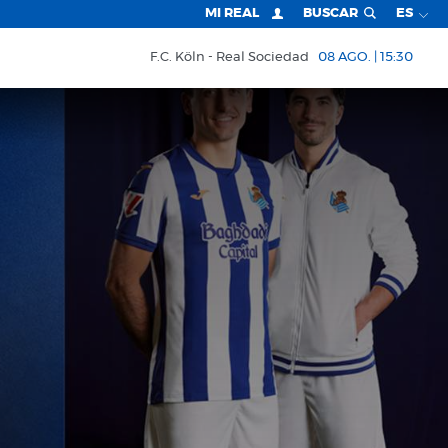
MI REAL
BUSCAR
ES
F.C. Köln
Real Sociedad
08 AGO. | 15:30