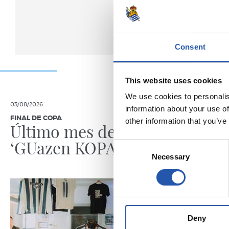
Consent
This website uses cookies
We use cookies to personalis
03/08/2026
30/07/2026
information about your use of
FINAL DE COPA
ANOETA
other information that you’ve
Último mes de
Celebr
‘GUazen KOPAREKIN’
con la
Consent
Necessary
Selection
Deny