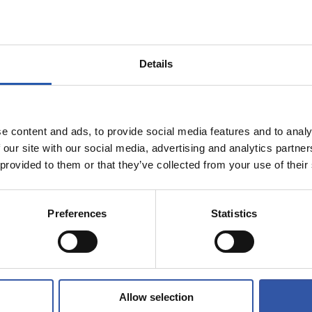
Details
e content and ads, to provide social media features and to analy
27/07/2026
 our site with our social media, advertising and analytics partn
FAN
 provided to them or that they’ve collected from your use of their
a tu gran día
A un mes del e
 Real
en Anoeta
Preferences
Statistics
Allow selection