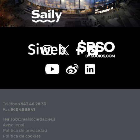
Teléfono
943 46 28 33
Fax
943 45 89 41
realsoc@realsociedad.eus
Aviso legal
Política de privacidad
Política de cookies