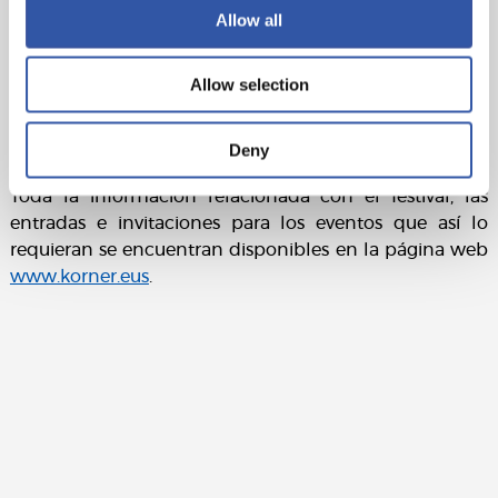
Allow all
presentación del libro Mi próxima parada a cargo del
ex-jugador José Mari Bakero en conversación con
Ander Izagirre. En la charla Bakero estará arropado por
Allow selection
sus antiguos compañeros y leyendas de la Real
Sociedad que seguro que amenizarán con anécdotas
Deny
la charla.
Toda la información relacionada con el festival, las
entradas e invitaciones para los eventos que así lo
requieran se encuentran disponibles en la página web
www.korner.eus
.