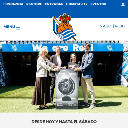
FUNDAZIOA
RS STORE
ENTRADAS
HOSPITALITY
EVENTOS
15 AGO. | 14:00
MENÚ
DESDE HOY Y HASTA EL SÁBADO