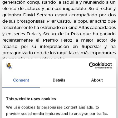
generación conquistando la taquilla y reuniendo a un
elenco de actores y actrices inigualable. Su director y
guionista David Serrano estará acompañado por dos
de sus protagonistas: Pilar Castro, la popular actriz que
recientemente ha estrenado en cine Altas capacidades
y en series Furia, y Secun de la Rosa que ha ganado
recientemente el Premio Feroz a mejor actor de
reparto por su interpretación en Superstar y ha
protagonizado uno de los taquillazos más importantes
de este año 2026: Aída y vuelta.
Chillida Leku
Consent
Details
About
'Carlos Boyero y Joxean Fernández, fútbol entre
amigos' es un título que busca transmitir la
complicidad entre dos reconocidas figuras de la
This website uses cookies
cultura: el crítico cinematográfico Carlos Boyero y el
Director de la Filmoteca Vasca Joxean Fernández.
We use cookies to personalise content and ads, to
Disfrutar de su conversación será un placer después de
provide social media features and to analyse our traffic.