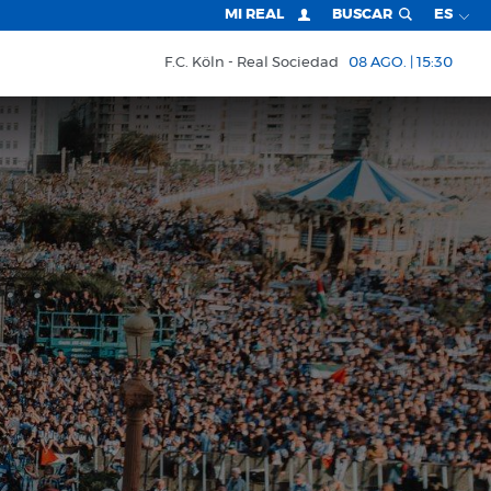
MI REAL
BUSCAR
ES
F.C. Köln
Real Sociedad
08 AGO. | 15:30