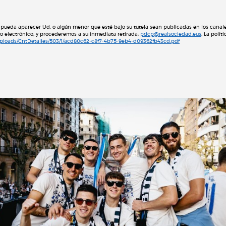
pueda aparecer Ud. o algún menor que esté bajo su tutela sean publicadas en los canales
eo electrónico, y procederemos a su inmediata retirada:
pdcp@realsociedad.eus
. La polí
/Uploads/CntDetalles/503/1/acd80c62-c8f7-4b75-9eb4-d09362fb43cd.pdf