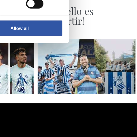
VÍDEOS
¡Qué bello es
compartir!
Allow all