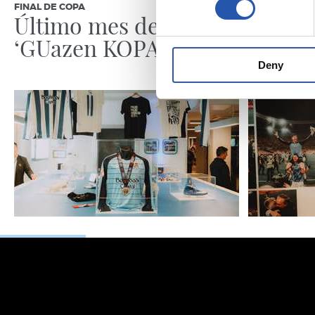
FINAL DE COPA
HOSPITALITY
Último mes de
Más de
‘GUazen KOPAREKIN’
para l
Deny