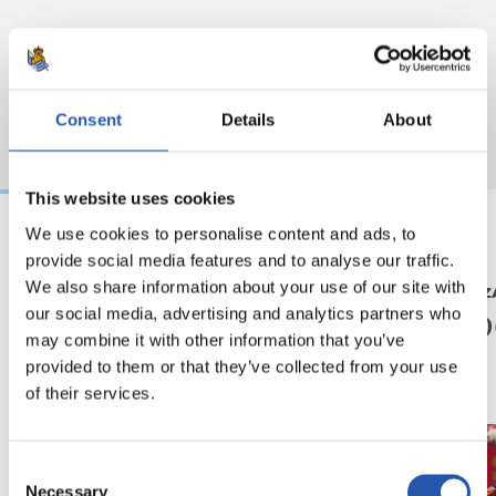
Consent
Details
About
This website uses cookies
We use cookies to personalise content and ads, to
provide social media features and to analyse our traffic.
22/07/2026
20/07/2026
We also share information about your use of our site with
MIKEL OYARZABAL
MIKEL OYARZ
Orgullo txuri urdin
¡Camp
our social media, advertising and analytics partners who
may combine it with other information that you’ve
provided to them or that they’ve collected from your use
of their services.
Consent
Necessary
Selection