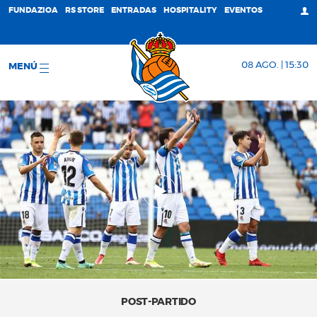
FUNDAZIOA
RS STORE
ENTRADAS
HOSPITALITY
EVENTOS
08 AGO. | 15:30
MENÚ
POST-PARTIDO