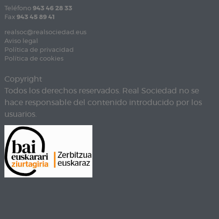
Teléfono
943 46 28 33
Fax
943 45 89 41
realsoc@realsociedad.eus
Aviso legal
Política de privacidad
Política de cookies
Copyright
Todos los derechos reservados. Real Sociedad no se
hace responsable del contenido introducido por los
usuarios.