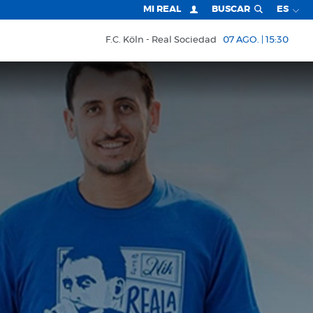
MI REAL
BUSCAR
ES
F.C. Köln
Real Sociedad
07 AGO. | 15:30