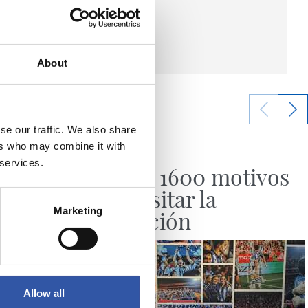
About
se our traffic. We also share
20/07/2026
ers who may combine it with
HISTORIA
 services.
streno
Más de 1600 motivos
para visitar la
Marketing
exposición
Allow all