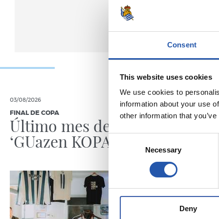
Consent
This website uses cookies
We use cookies to personalis
03/08/2026
30/07/2026
information about your use of
FINAL DE COPA
ANOETA
other information that you’ve
Último mes de
Celebr
‘GUazen KOPAREKIN’
con la
Consent
Necessary
Selection
Deny