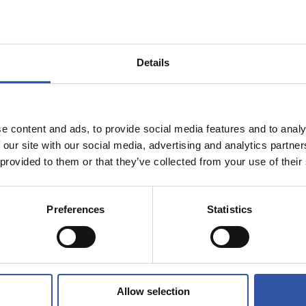
Details
e content and ads, to provide social media features and to analy
27/07/2026
 our site with our social media, advertising and analytics partn
FAN
 provided to them or that they’ve collected from your use of their
a tu gran día
A un mes del e
 Real
en Anoeta
Preferences
Statistics
Allow selection