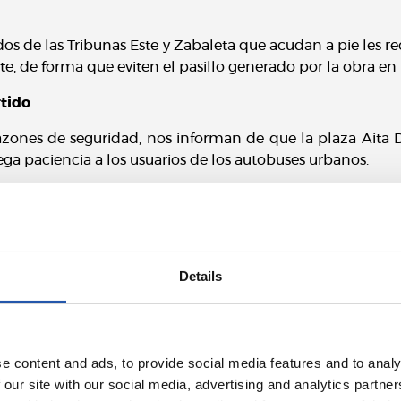
nados de las Tribunas Este y Zabaleta que acudan a pie le
e, de forma que eviten el pasillo generado por la obra en 
tido
azones de seguridad, nos informan de que la plaza Aita
ega paciencia a los usuarios de los autobuses urbanos.
nta General de Accionistas, se han habilitado nuevas zon
ara salida del estadio, que sustituyen a Illunbe y reduce
as ubicaciones viables son las siguientes:
Details
iola): 13 autobuses
iola): 13 autobuses
e content and ads, to provide social media features and to analy
eras de Loiola): 10 autobuses
 our site with our social media, advertising and analytics partn