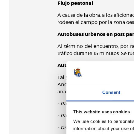
Flujo peatonal
A causa de la obra, a los aficio
rodeen el campo por la zona oest
Autobuses urbanos en post par
Al término del encuentro, por r
tráfico durante 15 minutos. Se ru
Autobuses desde la provincia
Tal y como se adelantó en la Ju
Anoeta, tanto para llegada como p
analizar múltiples alternativas, l
Consent
- Paseo Zorroaga 22 (dirección Lo
This website uses cookies
- Paseo Zorroaga 26 (dirección Lo
We use cookies to personalis
- Gregorio Ordoñez (dirección Rib
information about your use of