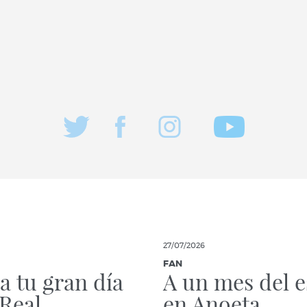
27/07/2026
FAN
a tu gran día
A un mes del e
 Real
en Anoeta