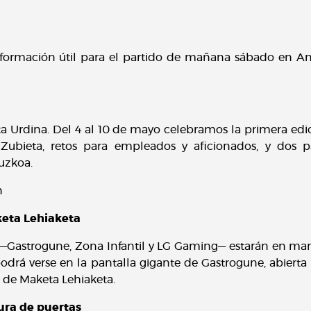
nformación útil para el partido de mañana sábado en An
 Urdina. Del 4 al 10 de mayo celebramos la primera edici
Zubieta, retos para empleados y aficionados, y dos pa
uzkoa.
n
aketa Lehiaketa
a —Gastrogune, Zona Infantil y LG Gaming— estarán en ma
podrá verse en la pantalla gigante de Gastrogune, abiert
l de Maketa Lehiaketa.
ura de puertas