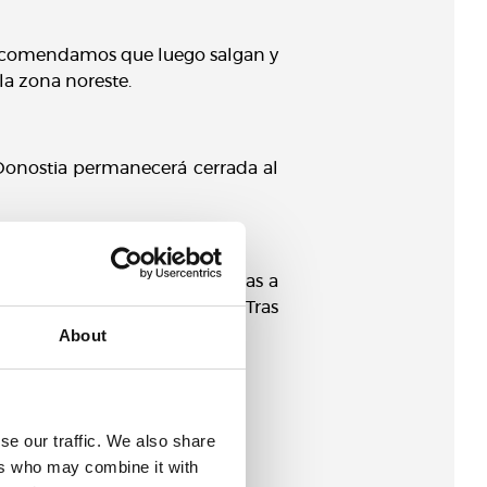
s recomendamos que luego salgan y
la zona noreste.
 Donostia permanecerá cerrada al
as de estacionamiento cercanas a
n las dificultades de acceso. Tras
About
se our traffic. We also share
ers who may combine it with