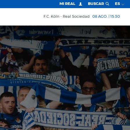
MI REAL
BUSCAR
ES
F.C. Köln
Real Sociedad
08 AGO. | 15:30