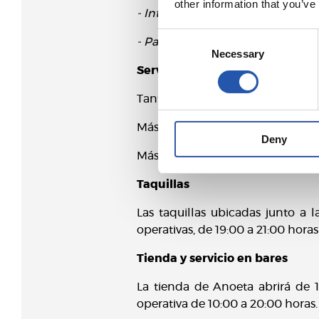
other information that you’ve
- Interior del anillo de Anoeta: 
Consent
- Paseo Zorroaga – Social Hub (d
Necessary
Selection
Servicio especial de Euskotren
Tanto Euskotren como Donostiabus
Más información Euskotren (clic
Deny
Más información Donostiabus (c
Taquillas
Las taquillas ubicadas junto a l
operativas, de 19:00 a 21:00 hora
Tienda y servicio en bares
La tienda de Anoeta abrirá de 1
operativa de 10:00 a 20:00 horas.