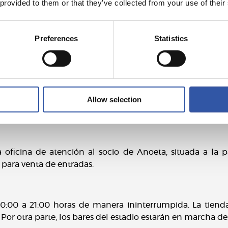
 provided to them or that they’ve collected from your use of their
9 autobuses
irección Anoeta): 16 autobuses (únicamente estacionamien
Preferences
Statistics
 y Donostiabus
 ofrecerán servicios especiales.
a
AQUÍ
)
Allow selection
lica
AQUÍ
)
a oficina de atención al socio de Anoeta, situada a la p
s para venta de entradas.
0:00 a 21:00 horas de manera ininterrumpida. La tienda
 Por otra parte, los bares del estadio estarán en marcha de