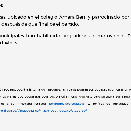
os
etes, ubicado en el colegio Amara Berri y patrocinado por 
 después de que finalice el partido.
municipales han habilitado un parking de motos en el P
Podavines.
BOL procederá a la toma de imágenes, las cuales podrán ser publicadas en canales ofi
nes en las que pueda aparecer Ud. o algún menor que esté bajo su tutela sean public
emos a su inmediata retirada:
pdcp@realsociedad.eus
. La política de privacidad
tDetalles/503/1/acd80c62-c8f7-4b75-9eb4-d09362fb43cd.pdf