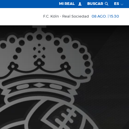
MI REAL
BUSCAR
ES
F.C. Köln
Real Sociedad
08 AGO. | 15:30