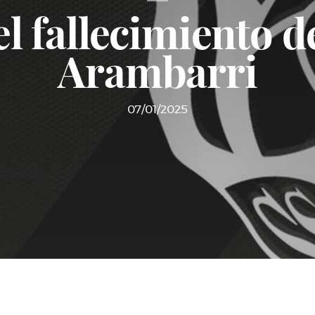
l fallecimiento d
Arambarri
07/01/2025