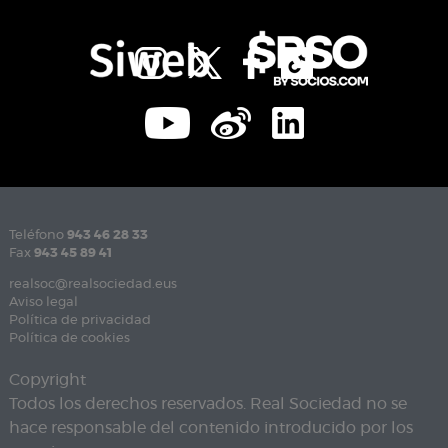
Teléfono
943 46 28 33
Fax
943 45 89 41
realsoc@realsociedad.eus
Aviso legal
Política de privacidad
Política de cookies
Copyright
Todos los derechos reservados. Real Sociedad no se
hace responsable del contenido introducido por los