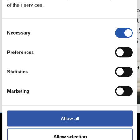
21/07/2026
16/07/2026
of their services.
SANSE
COMUNICADOS
Renueva
Acuerd
traspa
Consent
Necessary
Selection
Alavés
Preferences
Statistics
Marketing
Allow all
Allow selection