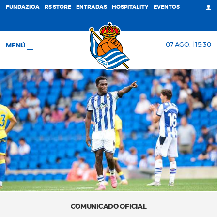
FUNDAZIOA
RS STORE
ENTRADAS
HOSPITALITY
EVENTOS
07 AGO. | 15:30
MENÚ
COMUNICADO OFICIAL