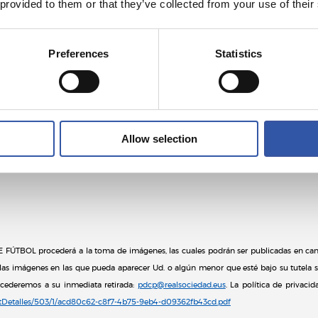
 provided to them or that they’ve collected from your use of their
Preferences
Statistics
Allow selection
FÚTBOL procederá a la toma de imágenes, las cuales podrán ser publicadas en cana
las imágenes en las que pueda aparecer Ud. o algún menor que esté bajo su tutela s
rocederemos a su inmediata retirada:
pdcp@realsociedad.eus
. La política de privaci
CntDetalles/503/1/acd80c62-c8f7-4b75-9eb4-d09362fb43cd.pdf