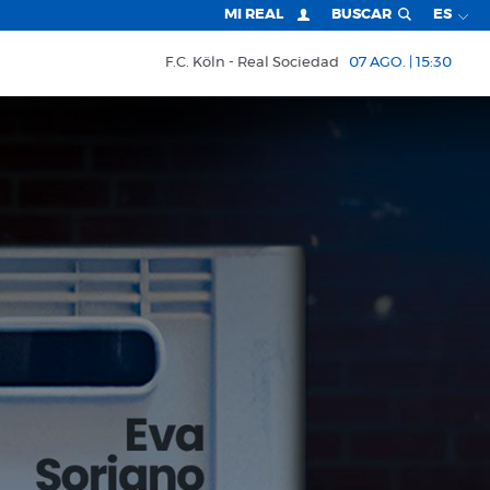
MI REAL
BUSCAR
ES
F.C. Köln
Real Sociedad
07 AGO. | 15:30