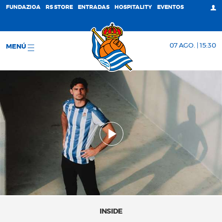
FUNDAZIOA
RS STORE
ENTRADAS
HOSPITALITY
EVENTOS
07 AGO. | 15:30
MENÚ
INSIDE