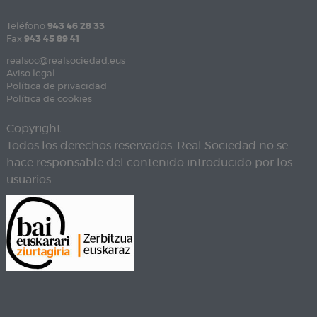
Teléfono
943 46 28 33
Fax
943 45 89 41
realsoc@realsociedad.eus
Aviso legal
Política de privacidad
Política de cookies
Copyright
Todos los derechos reservados. Real Sociedad no se
hace responsable del contenido introducido por los
usuarios.