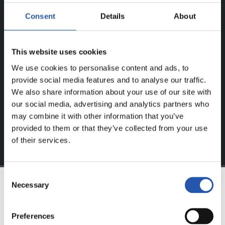
¡SOLO PARA USUARIOS
Consent
Details
About
REGISTRADOS!
This website uses cookies
Este contenido es solo para los usuarios registrados en
nuestra web.
We use cookies to personalise content and ads, to
provide social media features and to analyse our traffic.
Regístrate haciendo clic en el
Login
y disfruta de
We also share information about your use of our site with
contenido exclusivo para ti.
our social media, advertising and analytics partners who
may combine it with other information that you’ve
provided to them or that they’ve collected from your use
of their services.
Consent
Necessary
Selection
EQUIPO
Preferences