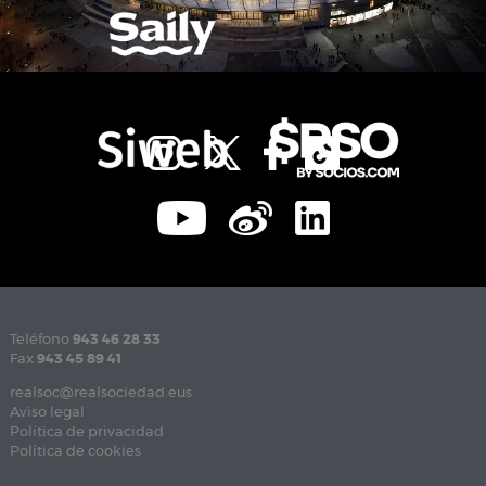
Teléfono
943 46 28 33
Fax
943 45 89 41
realsoc@realsociedad.eus
Aviso legal
Política de privacidad
Política de cookies