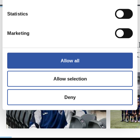
Statistics
06/08/2026
03/08/2026
Marketing
VÍDEOS
ZUBIETA
Ilusionadas por el
En mar
nuevo reto
y el Tx
Allow all
Allow selection
Deny