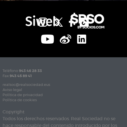
Teléfono
943 46 28 33
Fax
943 45 89 41
realsoc@realsociedad.eus
Aviso legal
Política de privacidad
Política de cookies
Copyright
Todos los derechos reservados. Real Sociedad no se
hace responsable del contenido introducido por los