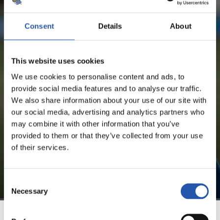
ARSEN ZAKHARYAN
Consent
Details
About
¡SOLO PARA USUARIOS
This website uses cookies
REGISTRADOS!
We use cookies to personalise content and ads, to
provide social media features and to analyse our traffic.
Este contenido es solo para los usuarios registrados en
We also share information about your use of our site with
nuestra web.
our social media, advertising and analytics partners who
Regístrate haciendo clic en el
Login
y disfruta de
may combine it with other information that you’ve
contenido exclusivo para ti.
provided to them or that they’ve collected from your use
of their services.
Consent
Necessary
Selection