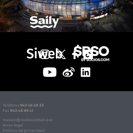
Teléfono
943 46 28 33
Fax
943 45 89 41
realsoc@realsociedad.eus
Aviso legal
Política de privacidad