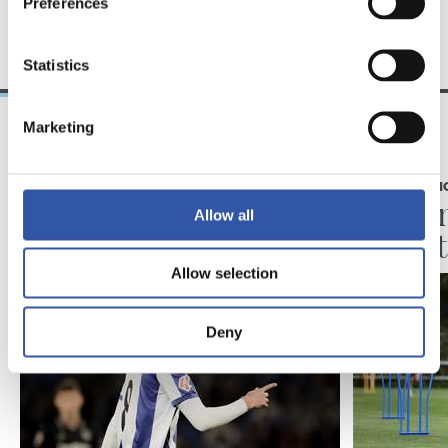
Preferences
EQUIPO
Statistics
Marketing
25/02/2025
06/08/2024
PARTES MÉDICOS
PARTES MÉDI
Parte médico
Parte 
Allow all
operat
Allow selection
Deny