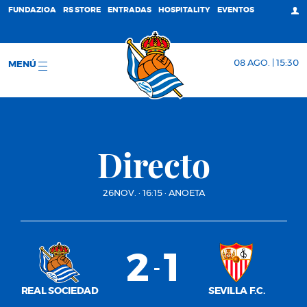
FUNDAZIOA
RS STORE
ENTRADAS
HOSPITALITY
EVENTOS
08 AGO. | 15:30
MENÚ
Directo
26NOV.
·
16:15
·
ANOETA
2
1
-
REAL SOCIEDAD
SEVILLA F.C.