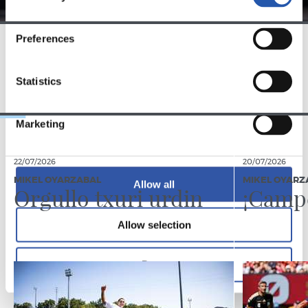
Preferences
EQUIPO
Statistics
Marketing
22/07/2026
20/07/2026
MIKEL OYARZABAL
MIKEL OYARZ
Allow all
Orgullo txuri urdin
¡Camp
Allow selection
Deny