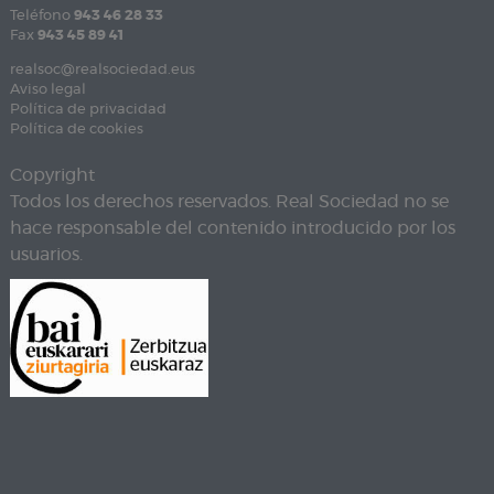
Teléfono
943 46 28 33
Fax
943 45 89 41
realsoc@realsociedad.eus
Aviso legal
Política de privacidad
Política de cookies
Copyright
Todos los derechos reservados. Real Sociedad no se
hace responsable del contenido introducido por los
usuarios.