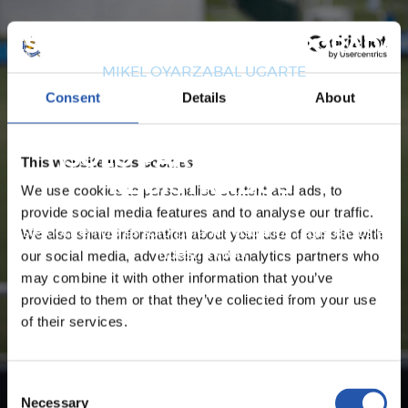
ESTADÍSTICAS DE LA TEMPORADA
MIKEL OYARZABAL UGARTE
Consent
Details
About
¡SOLO PARA USUARIOS
This website uses cookies
REGISTRADOS!
We use cookies to personalise content and ads, to
provide social media features and to analyse our traffic.
Este contenido es solo para los usuarios registrados en
We also share information about your use of our site with
nuestra web.
our social media, advertising and analytics partners who
may combine it with other information that you’ve
Regístrate haciendo clic en el
Login
y disfruta de
provided to them or that they’ve collected from your use
contenido exclusivo para ti.
of their services.
Consent
Necessary
Selection