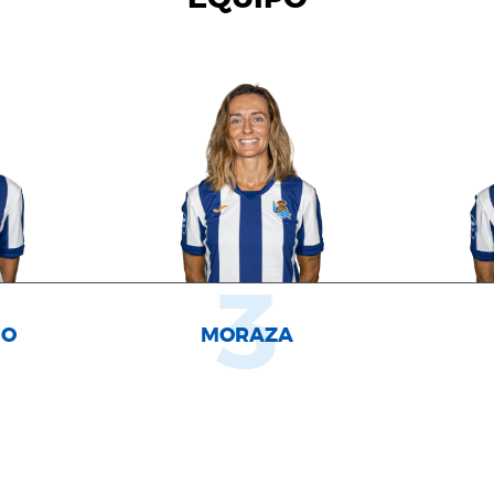
3
NO
MORAZA