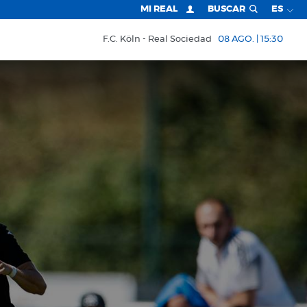
MI REAL
BUSCAR
ES
F.C. Köln
Real Sociedad
08 AGO. | 15:30
O, 11:00)