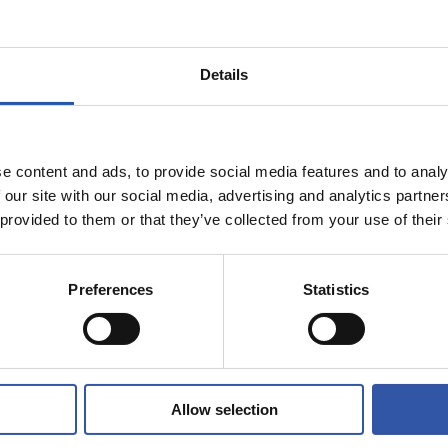
9
7
CAMI
AI
Details
e content and ads, to provide social media features and to analy
 our site with our social media, advertising and analytics partn
08/08/2026
 provided to them or that they’ve collected from your use of their
SANSE
superado
En directo
Preferences
Statistics
Allow selection