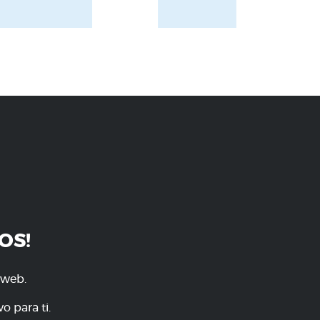
OS!
 web.
o para ti.