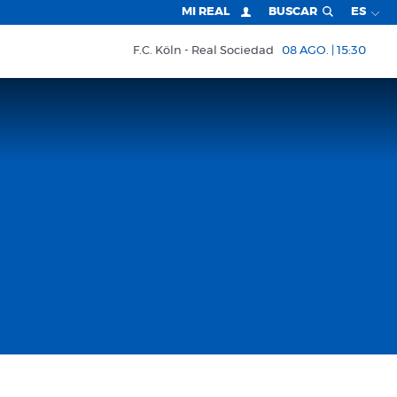
MI REAL
BUSCAR
ES
F.C. Köln
Real Sociedad
08 AGO. | 15:30