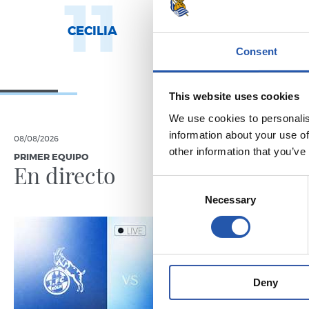
11
1
CECILIA
AROLA A.
Consent
This website uses cookies
We use cookies to personalis
information about your use of
08/08/2026
08/08/2026
other information that you’ve
PRIMER EQUIPO
CRÓNICA
En directo
Reto 
Consent
Necessary
Selection
Deny