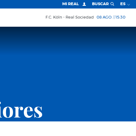
MI REAL
BUSCAR
ES
F.C. Köln
Real Sociedad
08 AGO. | 15:30
iores