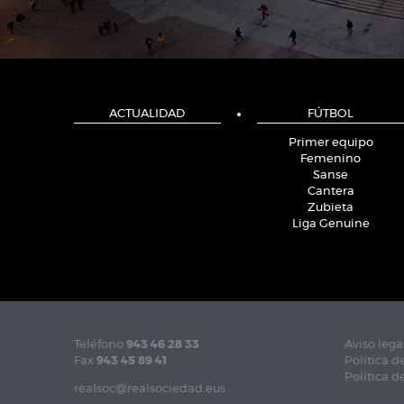
ACTUALIDAD
FÚTBOL
Primer equipo
Femenino
Sanse
Cantera
Zubieta
Liga Genuine
Teléfono
943 46 28 33
Aviso lega
Fax
943 45 89 41
Política d
Política d
realsoc@realsociedad.eus