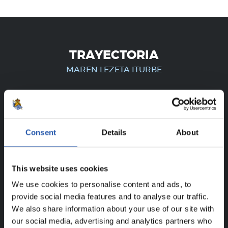
TRAYECTORIA
MAREN LEZETA ITURBE
¡SOLO PARA USUARIOS
REGISTRADOS!
Consent
Details
About
Este contenido es solo para los usuarios registrados en
This website uses cookies
nuestra web.
We use cookies to personalise content and ads, to
Regístrate haciendo clic en el
Login
y disfruta de
provide social media features and to analyse our traffic.
contenido exclusivo para ti.
We also share information about your use of our site with
our social media, advertising and analytics partners who