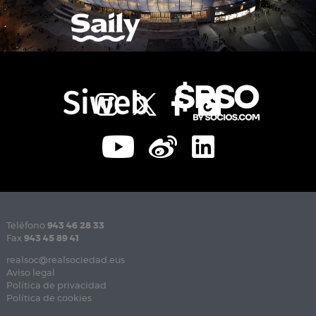
Teléfono
943 46 28 33
Fax
943 45 89 41
realsoc@realsociedad.eus
Aviso legal
Política de privacidad
Política de cookies