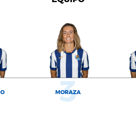
3
NO
MORAZA