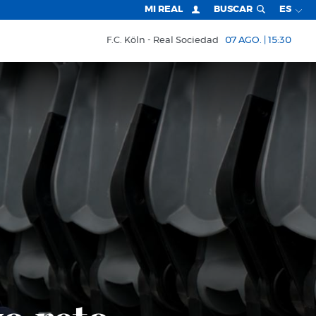
MI REAL
BUSCAR
ES
F.C. Köln
Real Sociedad
07 AGO. | 15:30
LOGROÑO UNITED 1-1 REAL SOCIE