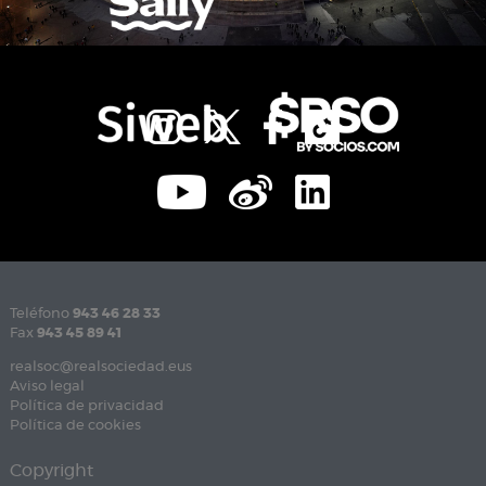
Teléfono
943 46 28 33
Fax
943 45 89 41
realsoc@realsociedad.eus
Aviso legal
Política de privacidad
Política de cookies
Copyright