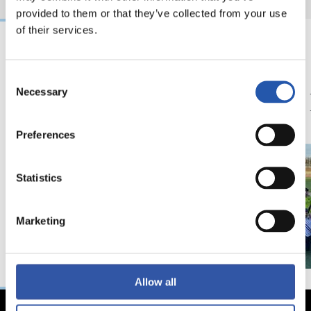
provided to them or that they’ve collected from your use
of their services.
14/06/2026
13/06/2026
Consent
ATLETISMO
ATLETISMO
Necessary
Subcampeones
¡A por 
Selection
Preferences
Statistics
Marketing
Allow all