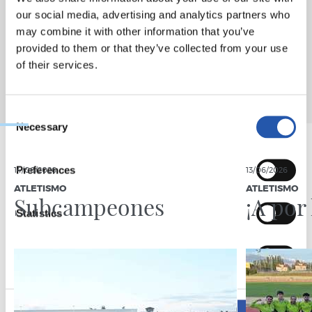
our social media, advertising and analytics partners who
may combine it with other information that you’ve
provided to them or that they’ve collected from your use
of their services.
Consent
Necessary
Selection
Preferences
14/06/2026
13/06/2026
ATLETISMO
ATLETISMO
Subcampeones
¡A por 
Statistics
Marketing