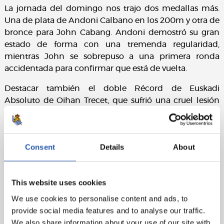
La jornada del domingo nos trajo dos medallas más.
Una de plata de Andoni Calbano en los 200m y otra de
bronce para John Cabang. Andoni demostró su gran
estado de forma con una tremenda regularidad,
mientras John se sobrepuso a una primera ronda
accidentada para confirmar que está de vuelta.
Destacar también el doble Récord de Euskadi
Absoluto de Oihan Trecet, que sufrió una cruel lesión
en la final de 60m.
Además de eso, obtuvieron puesto de finalista los
siguientes atletas. Ignacio Sáez (4º 200m), Asier Añorga
Consent
Details
About
(4º Salto con Pértiga), Ander Martinez de Rituerto (6º
Salto con Pértiga), Fabrizio Scontrini (6º en
lanzamiento de peso, fuera de concurso) y Lucas
This website uses cookies
Rodríguez (6º Salto de Longitud).
We use cookies to personalise content and ads, to
provide social media features and to analyse our traffic.
We also share information about your use of our site with