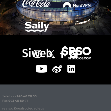
Teléfono
943 46 28 33
Fax
943 45 89 41
realsoc@realsociedad.eus