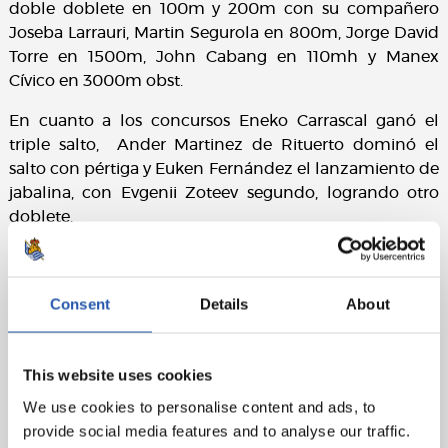
doble doblete en 100m y 200m con su compañero
Joseba Larrauri, Martin Segurola en 800m, Jorge David
Torre en 1500m, John Cabang en 110mh y Manex
Cívico en 3000m obst.
En cuanto a los concursos Eneko Carrascal ganó el
triple salto, Ander Martinez de Rituerto dominó el
salto con pértiga y Euken Fernández el lanzamiento de
jabalina, con Evgenii Zoteev segundo, logrando otro
doblete.
El domingo 13 de Junio se disputará la final por el título
en Pamplona. No te lo pierdas y ven a animar a nuestro
Consent
Details
About
equipazo!
This website uses cookies
We use cookies to personalise content and ads, to
provide social media features and to analyse our traffic.