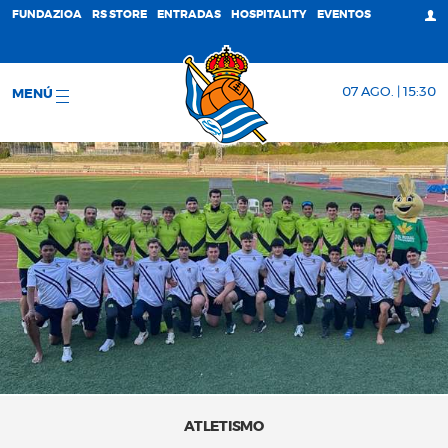
FUNDAZIOA
RS STORE
ENTRADAS
HOSPITALITY
EVENTOS
07 AGO. | 15:30
MENÚ
ATLETISMO