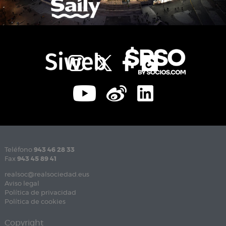
Teléfono
943 46 28 33
Fax
943 45 89 41
realsoc@realsociedad.eus
Aviso legal
Política de privacidad
Política de cookies
Copyright