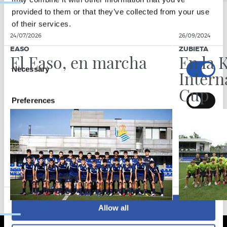
provided to them or that they’ve collected from your use
of their services.
24/07/2026
26/09/2024
EASO
ZUBIETA
El Easo, en marcha
En la 
Consent
Necessary
Selection
Intern
Cup
Preferences
Statistics
Marketing
Allow all