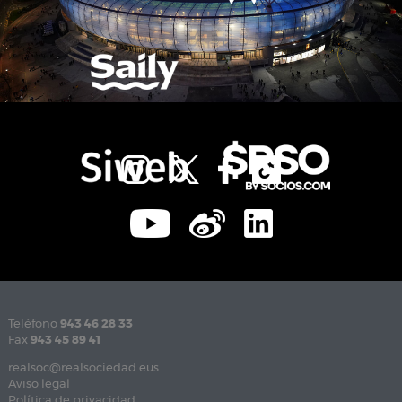
Teléfono
943 46 28 33
Fax
943 45 89 41
realsoc@realsociedad.eus
Aviso legal
Política de privacidad