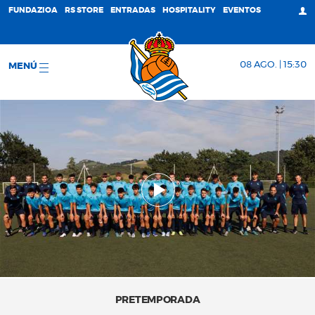
FUNDAZIOA
RS STORE
ENTRADAS
HOSPITALITY
EVENTOS
08 AGO. | 15:30
MENÚ
PRETEMPORADA