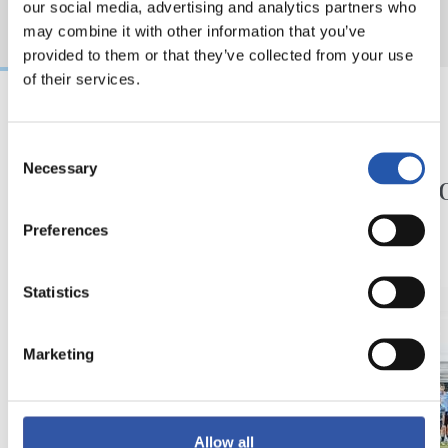
our social media, advertising and analytics partners who
may combine it with other information that you’ve
provided to them or that they’ve collected from your use
of their services.
24/07/2026
23/07/2025
Consent
EASO
EASO
Necessary
Selection
El Easo, en marcha
El Eas
Preferences
Statistics
Marketing
Allow all