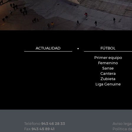
ACTUALIDAD
FÚTBOL
Primer equipo
Femenino
Sanse
Cantera
Zubieta
Liga Genuine
Teléfono
943 46 28 33
Aviso lega
Fax
943 45 89 41
Política d