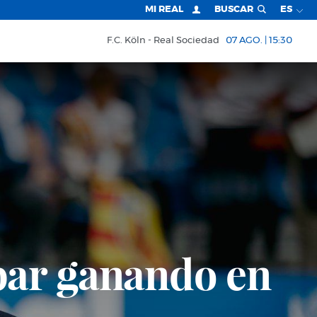
MI REAL
BUSCAR
ES
F.C. Köln
Real Sociedad
07 AGO. | 15:30
bar ganando en