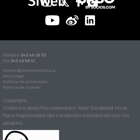
Teléfono
943 46 28 33
Fax
943 45 89 41
realsoc@realsociedad.eus
Aviso legal
Política de privacidad
Política de cookies
Copyright
Todos los derechos reservados. Real Sociedad no se
hace responsable del contenido introducido por los
usuarios.