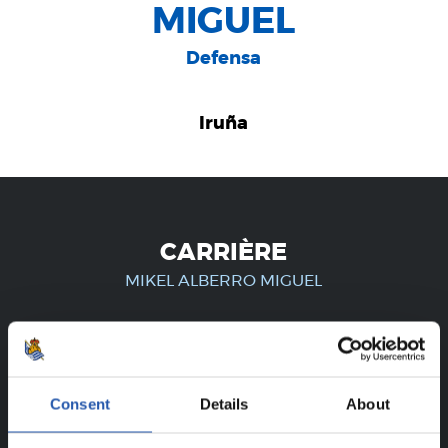
MIGUEL
Defensa
Iruña
CARRIÈRE
MIKEL ALBERRO MIGUEL
UNIQUEMENT POUR LES
UTILISATEURS ENREGISTRÉS !
Consent
Details
About