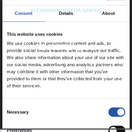
TRAYECTORIA
ALEJANDRA PEREDA SANTOS
Consent
Details
About
This website uses cookies
¡SOLO PARA USUARIOS
We use cookies to personalise content and ads, to
REGISTRADOS!
provide social media features and to analyse our traffic.
We also share information about your use of our site with
Este contenido es solo para los usuarios registrados en
our social media, advertising and analytics partners who
nuestra web.
may combine it with other information that you’ve
provided to them or that they’ve collected from your use
Regístrate haciendo clic en el
Login
y disfruta de
of their services.
contenido exclusivo para ti.
Consent
Necessary
Selection
Preferences