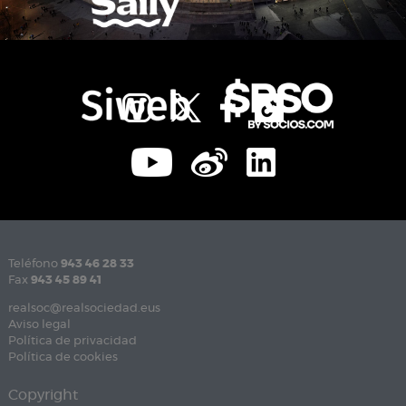
Teléfono
943 46 28 33
Fax
943 45 89 41
realsoc@realsociedad.eus
Aviso legal
Política de privacidad
Política de cookies
Copyright