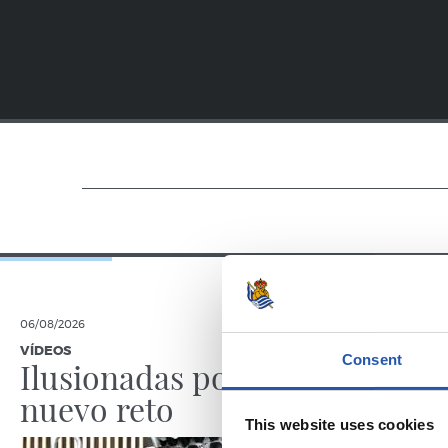
06/08/2026
05/08/2026
VÍDEOS
ENTREVISTA
Consent
Ilusionadas por el
“La Re
nuevo reto
por lo
This website uses cookies