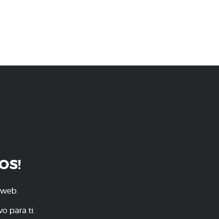
OS!
 web.
o para ti.