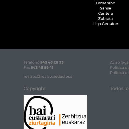
Femenino
Sanse
Cantera
Zubieta
Liga Genuine
Teléfono
943 46 28 33
Aviso lega
Fax
943 45 89 41
Política d
Política d
realsoc@realsociedad.eus
Copyright
Todos lo