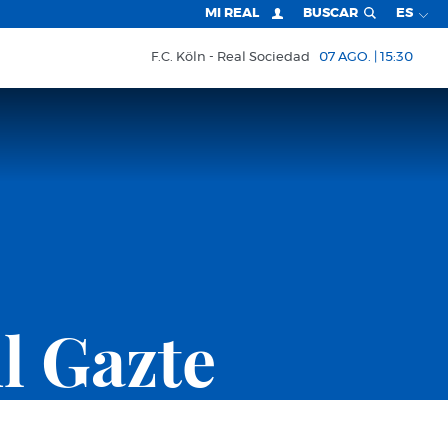
MI REAL
BUSCAR
ES
F.C. Köln
Real Sociedad
07 AGO. | 15:30
l Gazte