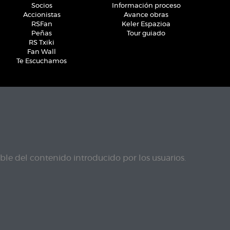
Socios
Información proceso
Accionistas
Avance obras
RSFan
Keler Espazioa
Peñas
Tour guiado
RS Txiki
Fan Wall
Te Escuchamos
le del contenido introducido por los usuarios.