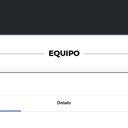
EQUIPO
05/08/2026
ENTRENAMIENTO
Details
al hace mucho
Afinando
s jóvenes”