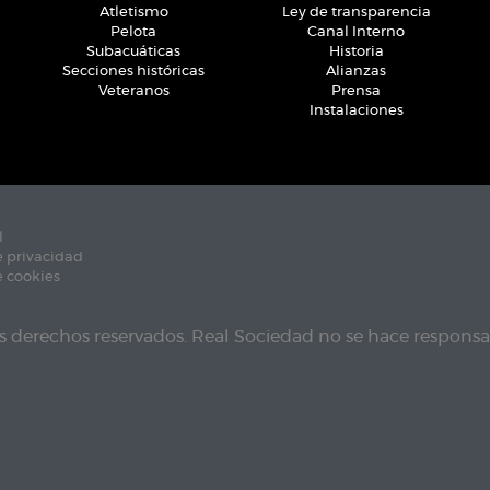
Atletismo
Ley de transparencia
Pelota
Canal Interno
Subacuáticas
Historia
Secciones históricas
Alianzas
Veteranos
Prensa
Instalaciones
l
e privacidad
e cookies
s derechos reservados. Real Sociedad no se hace responsab