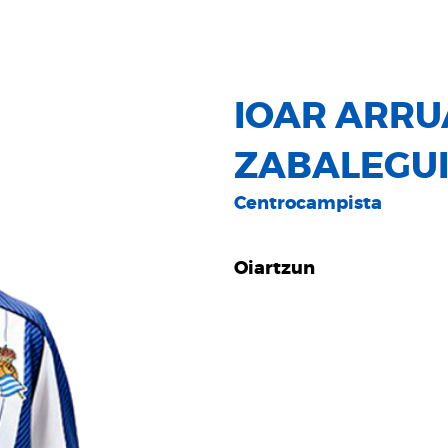
IOAR ARR
ZABALEGU
Centrocampista
Oiartzun