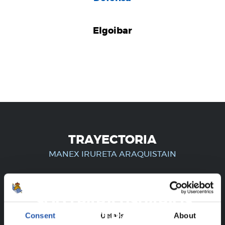
Elgoibar
TRAYECTORIA
MANEX IRURETA ARAQUISTAIN
¡SOLO PARA USUARIOS
REGISTRADOS!
Consent
Details
About