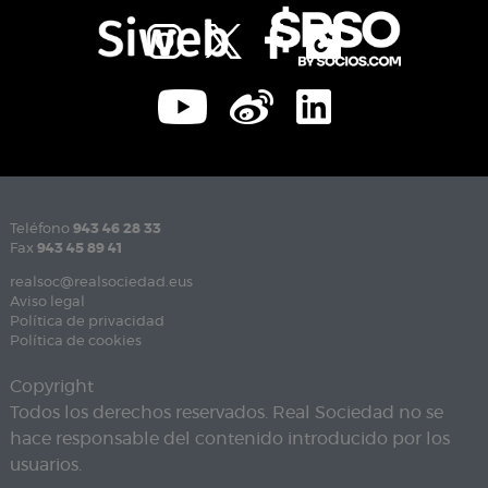
Teléfono
943 46 28 33
Fax
943 45 89 41
realsoc@realsociedad.eus
Aviso legal
Política de privacidad
Política de cookies
Copyright
Todos los derechos reservados. Real Sociedad no se
hace responsable del contenido introducido por los
usuarios.