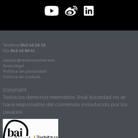
Teléfono
943 46 28 33
Fax
943 45 89 41
realsoc@realsociedad.eus
Aviso legal
Política de privacidad
Política de cookies
Copyright
Todos los derechos reservados. Real Sociedad no se
hace responsable del contenido introducido por los
usuarios.