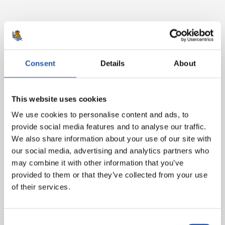
Consent
Details
About
E
n caso de no querer que las imágenes en las que pueda aparecer Ud. o
This website uses cookies
algún menor que esté bajo su tutela sean publicadas en los canales de
We use cookies to personalise content and ads, to
comunicación oficiales del CLUB, por favor, háganoslo saber en la siguiente dirección
provide social media features and to analyse our traffic.
de correo electrónico, y procederemos a su inmediata retirada:
We also share information about your use of our site with
pdcp@realsociedad.eus. La política de privacidad correspondiente se encuentra en
our social media, advertising and analytics partners who
el siguiente enlace:
may combine it with other information that you’ve
https://cdn.realsociedad.eus/Uploads/CntDetalles/503/1/acd80c62-c8f7-4b75-9eb4-
provided to them or that they’ve collected from your use
d09362fb43cd.pdf
of their services.
Consent