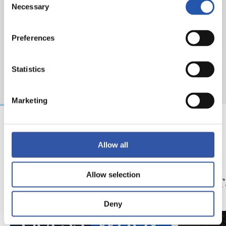
Necessary
Selection
Preferences
Statistics
Marketing
17/07/2026
08/07/2026
Allow all
VÍDEOS
TIENDA
¡Vaya par de gemelos!
‘Black
nuestr
Allow selection
Deny