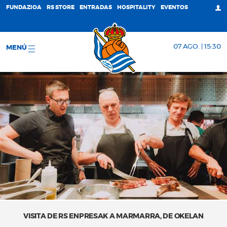
FUNDAZIOA
RS STORE
ENTRADAS
HOSPITALITY
EVENTOS
07 AGO. | 15:30
MENÚ
VISITA DE RS ENPRESAK A MARMARRA, DE OKELAN