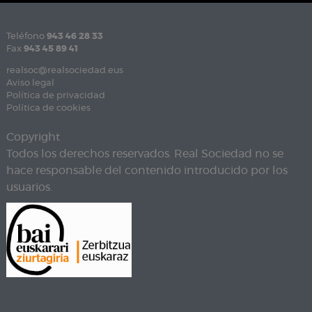
Teléfono
943 46 28 33
Fax
943 45 89 41
realsoc@realsociedad.eus
Aviso legal
Política de privacidad
Política de cookies
Copyright
Todos los derechos reservados. Real Sociedad no se
hace responsable del contenido introducido por los
usuarios.