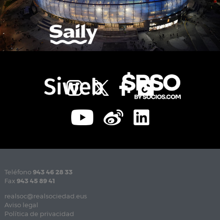
Teléfono
943 46 28 33
Fax
943 45 89 41
realsoc@realsociedad.eus
Aviso legal
Política de privacidad