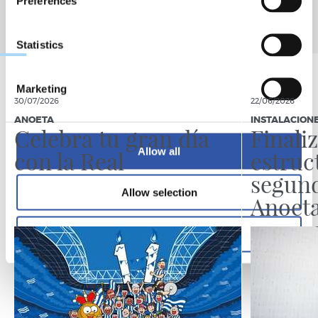
Preferences
Statistics
Marketing
30/07/2026
22/06/2026
ANOETA
INSTALACIONE
Celebra tu gran día
Finali
Allow all
con la Real
estruc
segund
Allow selection
Anoet
Deny