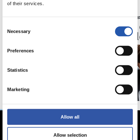
of their services.
07/08/2026
07/08/2026
CRÓNICA
PRIMER EQUI
Aumentan los
Doble 
Consent
Necessary
minutos
en Col
Selection
Preferences
Statistics
Marketing
Allow all
Allow selection