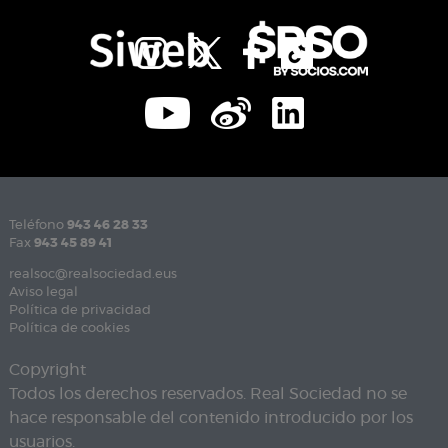
Teléfono
943 46 28 33
Fax
943 45 89 41
realsoc@realsociedad.eus
Aviso legal
Política de privacidad
Política de cookies
Copyright
Todos los derechos reservados. Real Sociedad no se
hace responsable del contenido introducido por los
usuarios.