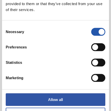
provided to them or that they’ve collected from your use
Salto de longitud
: Eneko Carrascal y Lucas Rodríguez
of their services.
Triple salto
: Asier San Sebastián y Eneko Carrascal
Consent
Salto con pértiga
: Ander Martínez de Rituerto y Asier
Necessary
Selection
Añorga
Salto de altura
: Eneko Larrea y Gonzalo Montaña
Preferences
Statistics
Marketing
Allow all