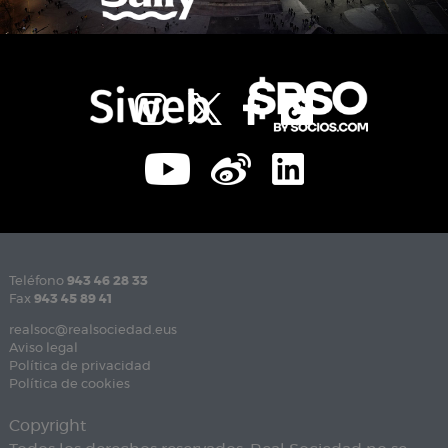
Teléfono
943 46 28 33
Fax
943 45 89 41
realsoc@realsociedad.eus
Aviso legal
Política de privacidad
Política de cookies
Copyright