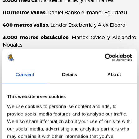
3.000 metros
: Manuel Jiménez y Ekain Larrea
110 metros vallas
: Daniel Banko e Imanol Eguidazu
400 metros vallas
: Lander Etxeberria y Alex Elcoro
3.000 metros obstáculos
: Manex Cívico y Alejandro
Nogales
5.000 metros marcha
: Miguel Espinosa y Hodei
Caballero
Consent
Details
About
Lanzamiento de peso
: Aimar Alustiza y Zuhatz Sukia
Lanzamiento de jabalina
: Evgeny Zoteev y Euken
This website uses cookies
Fernandez
We use cookies to personalise content and ads, to
Lanzamiento de disco
: Javier Rodríguez Rosete y
provide social media features and to analyse our traffic.
Zuhatz Sukia
We also share information about your use of our site with
our social media, advertising and analytics partners who
Lanzamiento de martillo
: Servando Rivas y Odei
may combine it with other information that you’ve
López