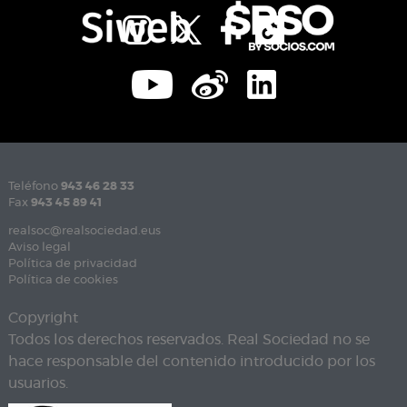
Teléfono
943 46 28 33
Fax
943 45 89 41
realsoc@realsociedad.eus
Aviso legal
Política de privacidad
Política de cookies
Copyright
Todos los derechos reservados. Real Sociedad no se
hace responsable del contenido introducido por los
usuarios.