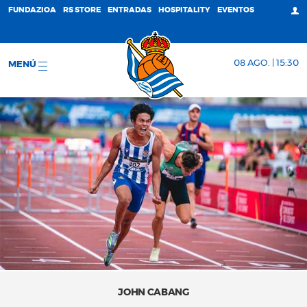
FUNDAZIOA
RS STORE
ENTRADAS
HOSPITALITY
EVENTOS
08 AGO. | 15:30
MENÚ
JOHN CABANG