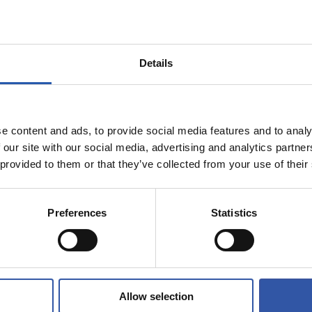
9
7
CAMI
AI
Details
e content and ads, to provide social media features and to analy
17/02/2025
 our site with our social media, advertising and analytics partn
FEMENINO
 provided to them or that they’ve collected from your use of their
ntes
Cerca del pod
Preferences
Statistics
Allow selection