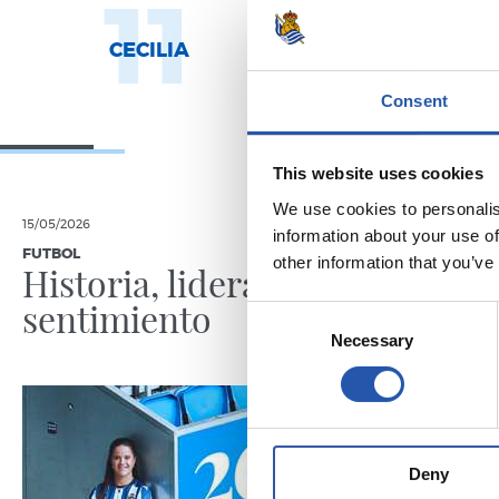
11
1
CECILIA
AROLA A.
Consent
This website uses cookies
We use cookies to personalis
15/05/2026
03/09/2025
information about your use of
FUTBOL
VÍDEOS
other information that you’ve
Historia, liderazgo y
Refere
sentimiento
Consent
Necessary
Selection
Deny