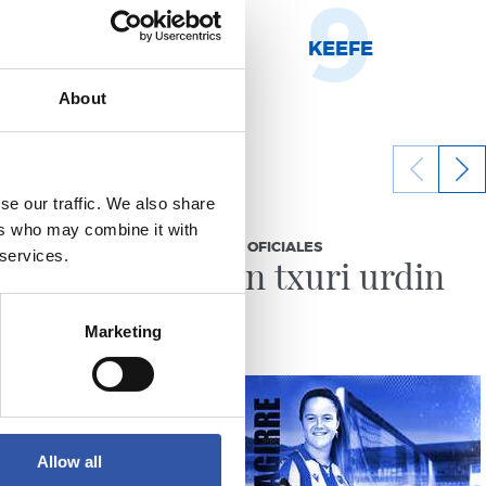
8
9
NHOA MARÍN
KEEFE
About
se our traffic. We also share
20/06/2024
ers who may combine it with
COMUNICADOS OFICIALES
 services.
io
Corazón txuri urdin
Marketing
Allow all