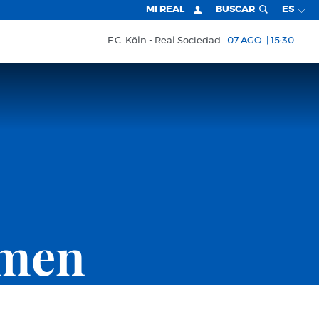
MI REAL
BUSCAR
ES
F.C. Köln
Real Sociedad
07 AGO. | 15:30
omen