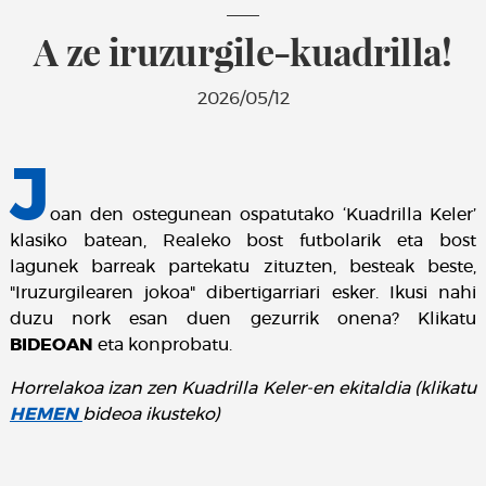
A ze iruzurgile-kuadrilla!
2026/05/12
J
oan den ostegunean ospatutako ‘Kuadrilla Keler’
klasiko batean, Realeko bost futbolarik eta bost
lagunek barreak partekatu zituzten, besteak beste,
"Iruzurgilearen jokoa" dibertigarriari esker. Ikusi nahi
duzu nork esan duen gezurrik onena? Klikatu
BIDEOAN
eta konprobatu.
Horrelakoa izan zen Kuadrilla Keler-en ekitaldia (klikatu
HEMEN
bideoa ikusteko)