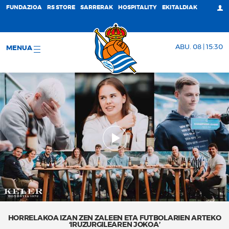
FUNDAZIOA
RS STORE
SARRERAK
HOSPITALITY
EKITALDIAK
ABU. 08 | 15:30
MENUA
HORRELAKOA IZAN ZEN ZALEEN ETA FUTBOLARIEN ARTEKO
‘IRUZURGILEAREN JOKOA’