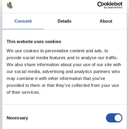
Consent
Details
About
This website uses cookies
We use cookies to personalise content and ads, to
provide social media features and to analyse our traffic.
We also share information about your use of our site with
our social media, advertising and analytics partners who
may combine it with other information that you’ve
provided to them or that they’ve collected from your use
of their services.
Consent
Necessary
Selection