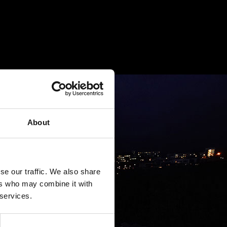
About
se our traffic. We also share
ers who may combine it with
 services.