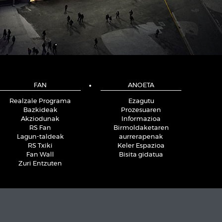
FAN
ANOETA
Realzale Programa
Ezagutu
Bazkideak
Prozesuaren
Akziodunak
Informazioa
RS Fan
Birmoldaketaren
Lagun-taldeak
aurrerapenak
RS Txiki
Keler Espazioa
Fan Wall
Bisita gidatua
Zuri Entzuten