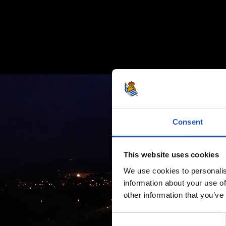
Consent
This website uses cookies
We use cookies to personalis
information about your use of
other information that you’ve
Consent