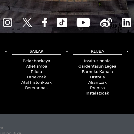
SAILAK
KLUBA
Belar hockeya
Instituzionala
Atletismoa
Gardentasun Legea
Pilota
Barneko Kanala
Urpekoak
Historia
Atal historikoak
Aliantzak
Beteranoak
Prentsa
Instalazioak
ra
un politika