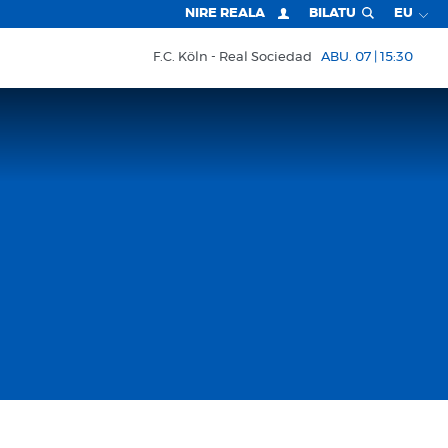
NIRE REALA
BILATU
EU
F.C. Köln
Real Sociedad
ABU. 07 | 15:30