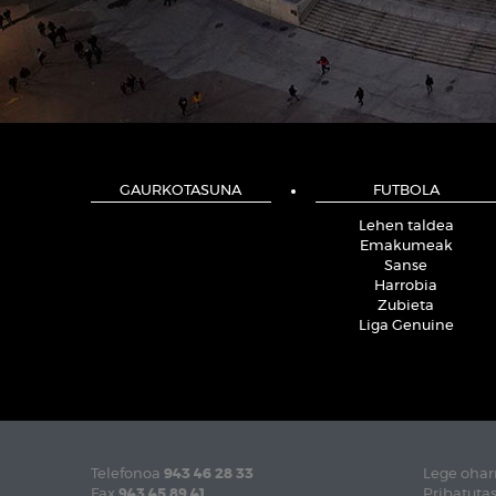
GAURKOTASUNA
FUTBOLA
Lehen taldea
Emakumeak
Sanse
Harrobia
Zubieta
Liga Genuine
Telefonoa
943 46 28 33
Lege ohar
Fax
943 45 89 41
Pribatutas