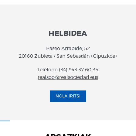
HELBIDEA
Paseo Arrapide, 52
20160 Zubieta / San Sebastián (Gipuzkoa)
Teléfono (34) 943 37 60 35
realsoc@realsociedad.eus
NOLA IRITSI