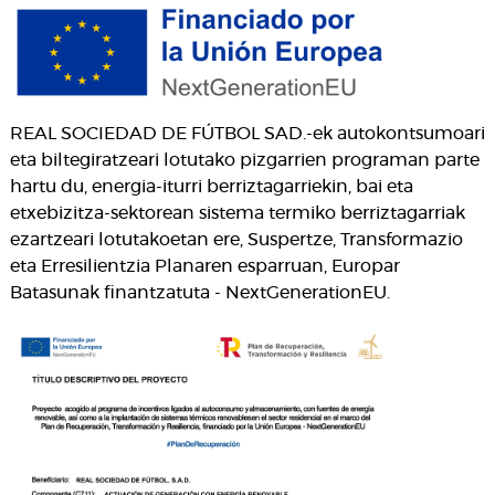
REAL SOCIEDAD DE FÚTBOL SAD.-ek autokontsumoari
eta biltegiratzeari lotutako pizgarrien programan parte
hartu du, energia-iturri berriztagarriekin, bai eta
etxebizitza-sektorean sistema termiko berriztagarriak
ezartzeari lotutakoetan ere, Suspertze, Transformazio
eta Erresilientzia Planaren esparruan, Europar
Batasunak finantzatuta - NextGenerationEU.