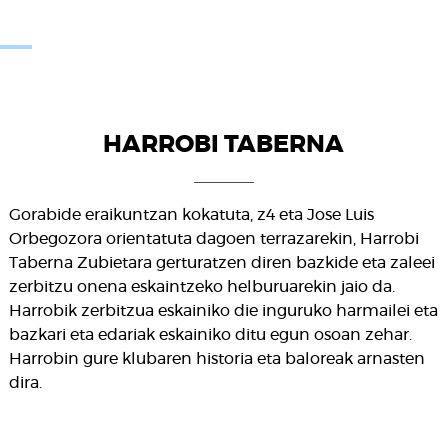
HARROBI TABERNA
Gorabide eraikuntzan kokatuta, z4 eta Jose Luis
Orbegozora orientatuta dagoen terrazarekin, Harrobi
Taberna Zubietara gerturatzen diren bazkide eta zaleei
zerbitzu onena eskaintzeko helburuarekin jaio da.
Harrobik zerbitzua eskainiko die inguruko harmailei eta
bazkari eta edariak eskainiko ditu egun osoan zehar.
Harrobin gure klubaren historia eta baloreak arnasten
dira.