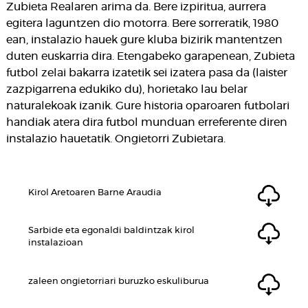
Zubieta Realaren arima da. Bere izpiritua, aurrera
egitera laguntzen dio motorra. Bere sorreratik, 1980
ean, instalazio hauek gure kluba bizirik mantentzen
duten euskarria dira. Etengabeko garapenean, Zubieta
futbol zelai bakarra izatetik sei izatera pasa da (laister
zazpigarrena edukiko du), horietako lau belar
naturalekoak izanik. Gure historia oparoaren futbolari
handiak atera dira futbol munduan erreferente diren
instalazio hauetatik. Ongietorri Zubietara.
Kirol Aretoaren Barne Araudia
Sarbide eta egonaldi baldintzak kirol
instalazioan
zaleen ongietorriari buruzko eskuliburua