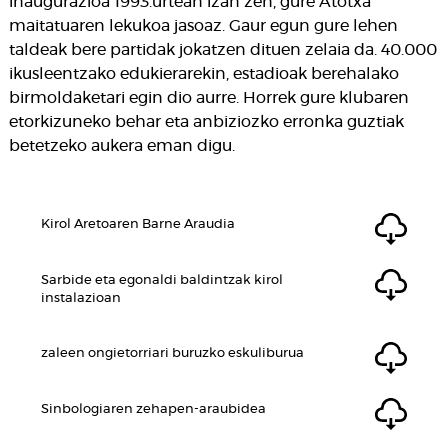
inaugurazioa 1993.urtean izan zen, gure Atotxa
maitatuaren lekukoa jasoaz. Gaur egun gure lehen
taldeak bere partidak jokatzen dituen zelaia da. 40.000
ikusleentzako edukierarekin, estadioak berehalako
birmoldaketari egin dio aurre. Horrek gure klubaren
etorkizuneko behar eta anbiziozko erronka guztiak
betetzeko aukera eman digu.
Kirol Aretoaren Barne Araudia
Sarbide eta egonaldi baldintzak kirol
instalazioan
zaleen ongietorriari buruzko eskuliburua
Sinbologiaren zehapen-araubidea