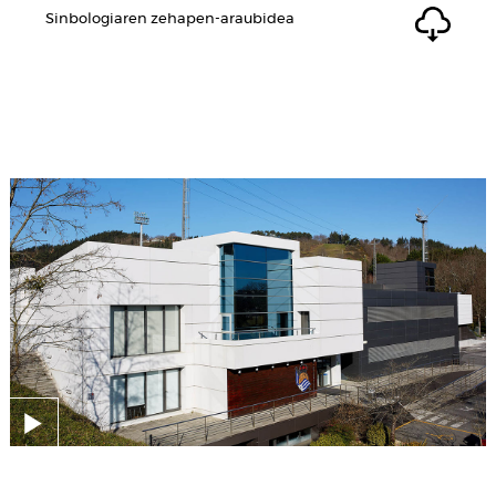
Sinbologiaren zehapen-araubidea