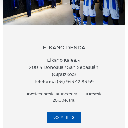
ELKANO DENDA
Elkano Kalea, 4
20014 Donostia / San Sebastián
(Gipuzkoa)
Telefonoa (34) 943 42 83 59
Astelehenetik larunbatera: 10:00etatik
20:00etara.
NOLA IRITSI