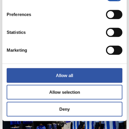
(Gipuzkoa)
Telefonoa (34) 943 45 56 29
Preferences
Astelehenetik larunbatera: 10:00etatik
Statistics
20:00etara.
Partida egunak: web gunean konsulta egin
Marketing
NOLA IRITSI
Allow all
Allow selection
Deny