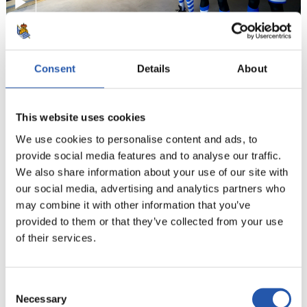
Consent
Details
About
This website uses cookies
We use cookies to personalise content and ads, to
provide social media features and to analyse our traffic.
We also share information about your use of our site with
our social media, advertising and analytics partners who
may combine it with other information that you’ve
provided to them or that they’ve collected from your use
of their services.
REALE ARENA DENDA
Consent
Anoeta Pasealekua
Necessary
Selection
20014 Donostia / San Sebastián