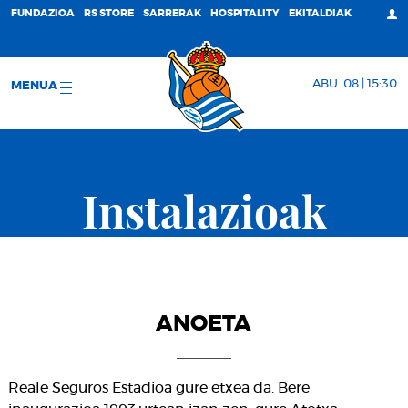
FUNDAZIOA
RS STORE
SARRERAK
HOSPITALITY
EKITALDIAK
ABU. 08 | 15:30
MENUA
Instalazioak
ANOETA
Reale Seguros Estadioa gure etxea da. Bere