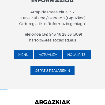
INFORMAZIOA
Arrapide Pasealekua , 52
20160 Zubieta / Donostia (Gipuzkoa)
Ordutegia: Ikusi ‘Informazio gehiago’
Telefonoa (34) 943 46 28 33 (309)
harrobi@realsociedad.eus
MENU
ACTUALIZA
NOLA IRITSI
OSPATU REALAREKIN
ARGAZKIAK