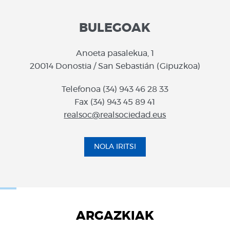
BULEGOAK
Anoeta pasalekua, 1
20014 Donostia / San Sebastián (Gipuzkoa)
Telefonoa (34) 943 46 28 33
Fax (34) 943 45 89 41
realsoc@realsociedad.eus
NOLA IRITSI
ARGAZKIAK