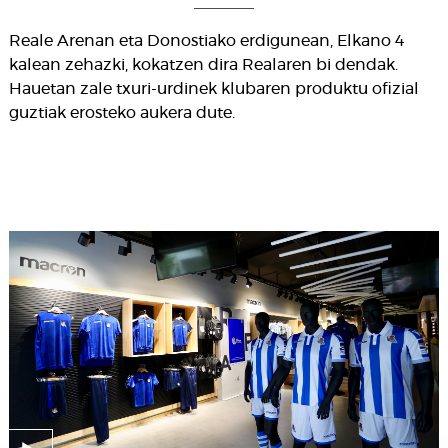
Reale Arenan eta Donostiako erdigunean, Elkano 4
kalean zehazki, kokatzen dira Realaren bi dendak.
Hauetan zale txuri-urdinek klubaren produktu ofizial
guztiak erosteko aukera dute.