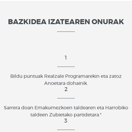
BAZKIDEA IZATEAREN ONURAK
1
Bildu puntuak Realzale Programarekin eta zatoz
Anoetara dohainik.
2
Sarrera doan Emakumezkoen taldearen eta Harrobiko
taldeen Zubietako partidetara."
3