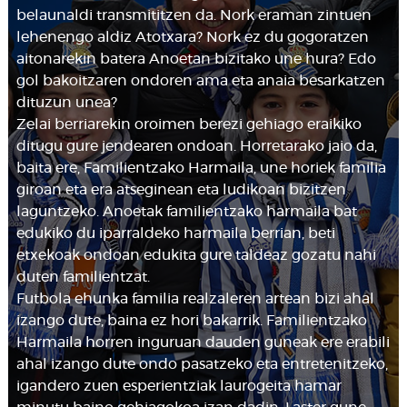
belaunaldi transmititzen da. Nork eraman zintuen
lehenengo aldiz Atotxara? Nork ez du gogoratzen
aitonarekin batera Anoetan bizitako une hura? Edo
gol bakoitzaren ondoren ama eta anaia besarkatzen
dituzun unea?
Zelai berriarekin oroimen berezi gehiago eraikiko
ditugu gure jendearen ondoan. Horretarako jaio da,
baita ere, Familientzako Harmaila, une horiek familia
giroan eta era atseginean eta ludikoan bizitzen
laguntzeko. Anoetak familientzako harmaila bat
edukiko du iparraldeko harmaila berrian, beti
etxekoak ondoan edukita gure taldeaz gozatu nahi
duten familientzat.
Futbola ehunka familia realzaleren artean bizi ahal
izango dute, baina ez hori bakarrik. Familientzako
Harmaila horren inguruan dauden guneak ere erabili
ahal izango dute ondo pasatzeko eta entretenitzeko,
igandero zuen esperientziak laurogeita hamar