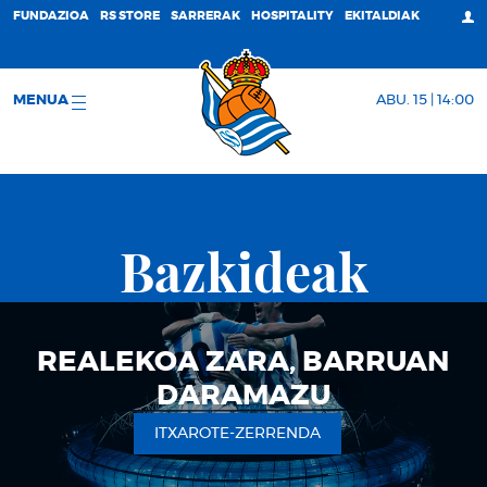
;
FUNDAZIOA
RS STORE
SARRERAK
HOSPITALITY
EKITALDIAK
MENUA
ABU. 15 | 14:00
Bazkideak
REALEKOA ZARA, BARRUAN
DARAMAZU
ITXAROTE-ZERRENDA