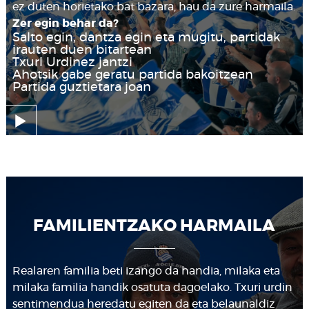
ez duten horietako bat bazara, hau da zure harmaila.
Zer egin behar da?
Salto egin, dantza egin eta mugitu, partidak
irauten duen bitartean
Txuri Urdinez jantzi
Ahotsik gabe geratu partida bakoitzean
Partida guztietara joan
FAMILIENTZAKO HARMAILA
Realaren familia beti izango da handia, milaka eta
milaka familia handik osatuta dagoelako. Txuri urdin
sentimendua heredatu egiten da eta belaunaldiz