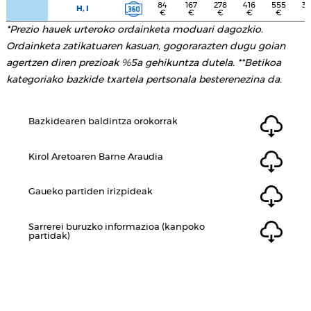
84
167
278
416
555
36
H, I
€
€
€
€
€
€
*Prezio hauek urteroko ordainketa moduari dagozkio.
Ordainketa zatikatuaren kasuan, gogorarazten dugu goian
agertzen diren prezioak %5a gehikuntza dutela. **Betikoa
kategoriako bazkide txartela pertsonala besterenezina da.
Bazkidearen baldintza orokorrak
Kirol Aretoaren Barne Araudia
Gaueko partiden irizpideak
Sarrerei buruzko informazioa (kanpoko
partidak)