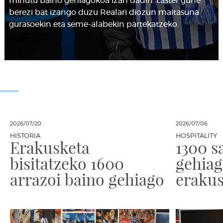
minutu baino gehiagokoa izan dadin. Laster gune
berezi bat izango duzu Realari diozun maitasuna
gurasoekin eta seme-alabekin partekatzeko.
2026/07/20
2026/07/06
HISTORIA
HOSPITALITY
Erakusketa
1300 s
bisitatzeko 1600
gehia
arrazoi baino gehiago
eraku