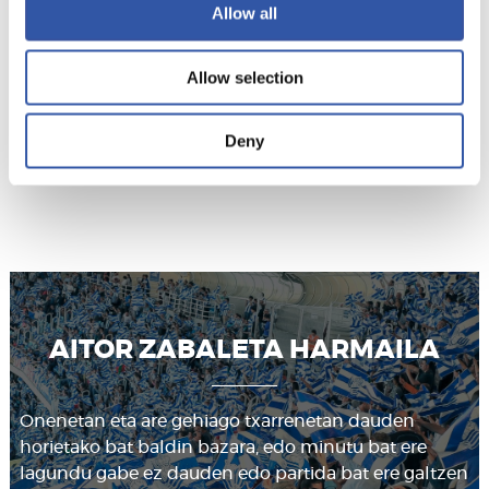
Allow all
Langabeak
Allow selection
Deny
12. jokalaria
AITOR ZABALETA HARMAILA
Onenetan eta are gehiago txarrenetan dauden
horietako bat baldin bazara, edo minutu bat ere
lagundu gabe ez dauden edo partida bat ere galtzen