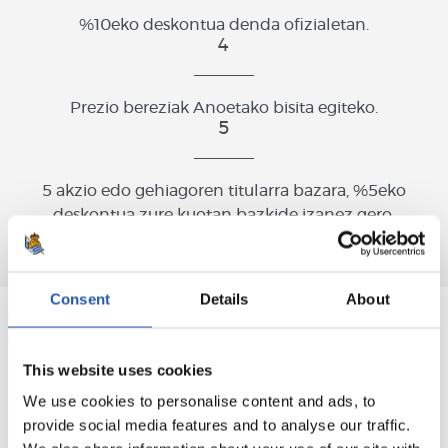
%10eko deskontua denda ofizialetan.
4
Prezio bereziak Anoetako bisita egiteko.
5
5 akzio edo gehiagoren titularra bazara, %5eko
deskontua zure kuotan bazkide izanez gero.
Consent
Details
About
PERTSONEI BIDERATUTAKO
This website uses cookies
REALA
We use cookies to personalise content and ads, to
Realak pertsonei bideratutako kluba izan behar du.
provide social media features and to analyse our traffic.
Haiek dira gure sorburua, gure iparra. Hori dela eta, gure