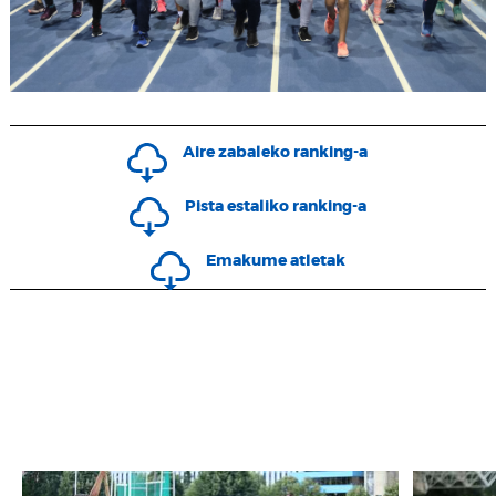
Aire zabaleko ranking-a
Pista estaliko ranking-a
Emakume atletak