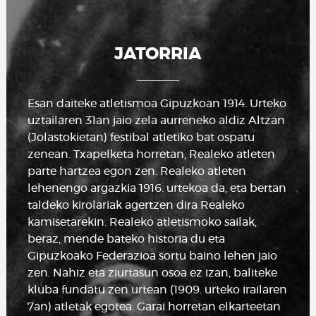
JATORRIA
Esan daiteke atletismoa Gipuzkoan 1914. Urteko
uztailaren 31an jaio zela aurreneko aldiz Altzan
(Jolastokietan) festibal atletiko bat ospatu
zenean. Txapelketa horretan, Realeko atleten
parte hartzea egon zen. Realeko atleten
lehenengo argazkia 1916. urtekoa da, eta bertan
taldeko kirolariak agertzen dira Realeko
kamisetarekin. Realeko atletismoko sailak,
beraz, mende bateko historia du eta
Gipuzkoako Federazioa sortu baino lehen jaio
zen. Nahiz eta ziurtasun osoa ez izan, baliteke
kluba fundatu zen urtean (1909. urteko irailaren
7an) atletak egotea. Garai horretan elkarteetan