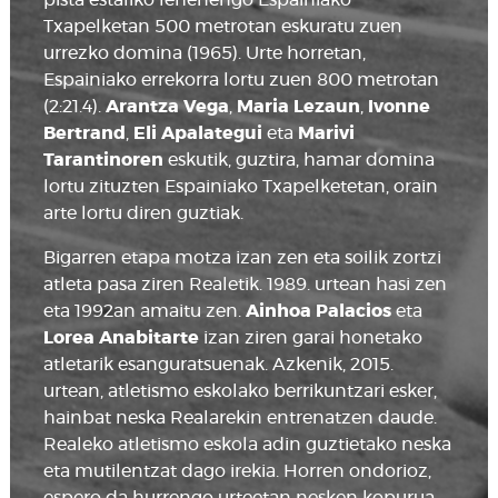
pista estaliko lehenengo Espainiako
Txapelketan 500 metrotan eskuratu zuen
urrezko domina (1965). Urte horretan,
Espainiako errekorra lortu zuen 800 metrotan
(2:21.4).
Arantza Vega
,
Maria Lezaun
,
Ivonne
Bertrand
,
Eli Apalategui
eta
Marivi
Tarantinoren
eskutik, guztira, hamar domina
lortu zituzten Espainiako Txapelketetan, orain
arte lortu diren guztiak.
Bigarren etapa motza izan zen eta soilik zortzi
atleta pasa ziren Realetik. 1989. urtean hasi zen
eta 1992an amaitu zen.
Ainhoa Palacios
eta
Lorea Anabitarte
izan ziren garai honetako
atletarik esanguratsuenak. Azkenik, 2015.
urtean, atletismo eskolako berrikuntzari esker,
hainbat neska Realarekin entrenatzen daude.
Realeko atletismo eskola adin guztietako neska
eta mutilentzat dago irekia. Horren ondorioz,