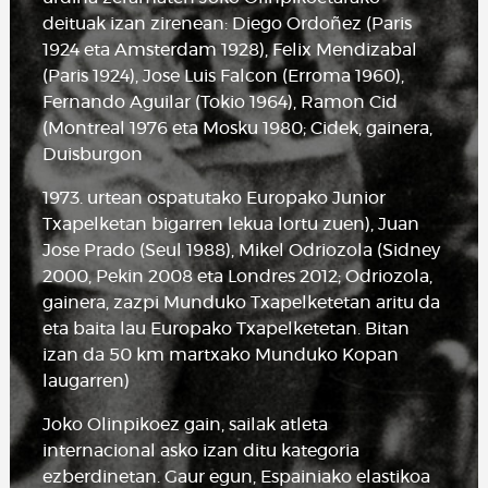
deituak izan zirenean: Diego Ordoñez (Paris
1924 eta Amsterdam 1928), Felix Mendizabal
(Paris 1924), Jose Luis Falcon (Erroma 1960),
Fernando Aguilar (Tokio 1964), Ramon Cid
(Montreal 1976 eta Mosku 1980; Cidek, gainera,
Duisburgon
1973. urtean ospatutako Europako Junior
Txapelketan bigarren lekua lortu zuen), Juan
Jose Prado (Seul 1988), Mikel Odriozola (Sidney
2000, Pekin 2008 eta Londres 2012; Odriozola,
gainera, zazpi Munduko Txapelketetan aritu da
eta baita lau Europako Txapelketetan. Bitan
izan da 50 km martxako Munduko Kopan
laugarren)
Joko Olinpikoez gain, sailak atleta
internacional asko izan ditu kategoria
ezberdinetan. Gaur egun, Espainiako elastikoa