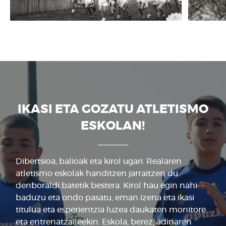
IKASI ETA GOZATU ATLETISMO
ESKOLAN!
Dibertsioa, balioak eta kirol ugari. Realaren
atletismo eskolak handitzen jarraitzen du
denboraldi batetik bestera. Kirol hau egin nahi
baduzu eta ondo pasatu, eman izena eta ikasi
titulua eta esperientzia luzea daukaten monitore
eta entrenatzaileekin. Eskola, berez, adinaren