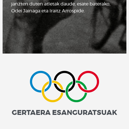
janzten duten atletak daude, esate baterako,
Odei Jainaga eta Iraitz Arrospide.
GERTAERA ESANGURATSUAK