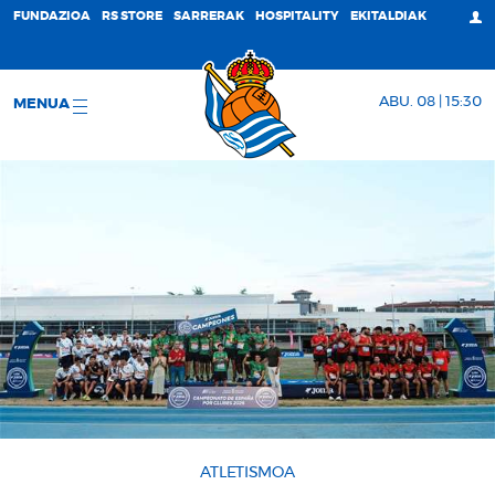
FUNDAZIOA
RS STORE
SARRERAK
HOSPITALITY
EKITALDIAK
ABU. 08 | 15:30
MENUA
ATLETISMOA