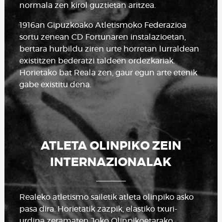
normala zen kirol guztietan aritzea.
1916an Gipuzkoako Atletismoko Federazioa
sortu zenean CD Fortunaren instalazioetan,
bertara hurbildu ziren urte horretan lurraldean
existitzen bederatzi taldeen ordezkariak.
Horietako bat Reala zen, gaur egun arte etenik
gabe existitu dena.
ATLETA OLINPIKO ZEIN
INTERNAZIONALAK
Realeko atletismo sailetik atleta olinpiko asko
pasa dira. Horietatik zazpik, elastiko txuri-
urdina zeramaten Joko Olinpikoetarako