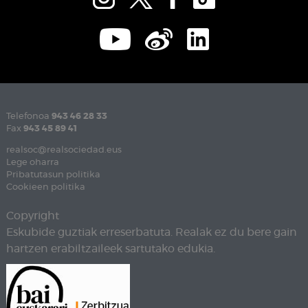
Telefonoa
943 46 28 33
Fax
943 45 89 41
realsoc@realsociedad.eus
Lege oharra
Pribatutasun politika
Cookieen politika
Copyright
Eskubide guztiak erreserbatuta. Realak ez du bere gain
hartzen erabiltzaileek sartutako edukia.