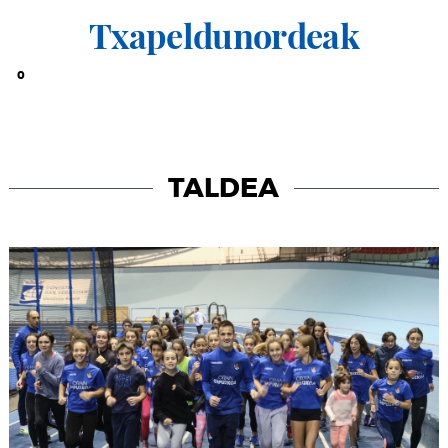
Txapeldunordeak
0
TALDEA