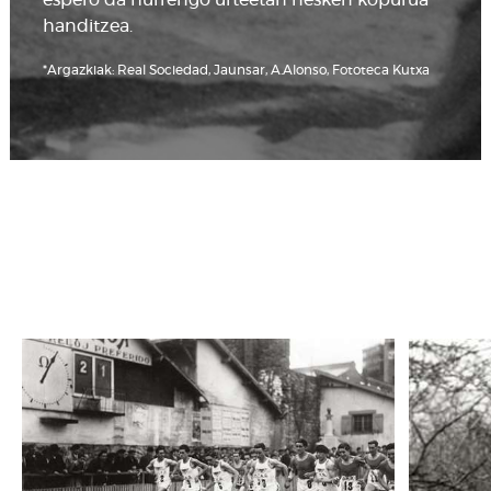
espero da hurrengo urteetan nesken kopurua
handitzea.
*Argazkiak: Real Sociedad, Jaunsar, A.Alonso, Fototeca Kutxa