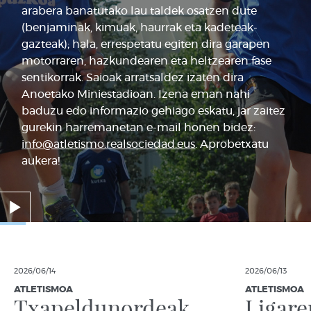
arabera banatutako lau taldek osatzen dute
(benjaminak, kimuak, haurrak eta kadeteak-
gazteak); hala, errespetatu egiten dira garapen
motorraren, hazkundearen eta heltzearen fase
sentikorrak. Saioak arratsaldez izaten dira
Anoetako Miniestadioan. Izena eman nahi
baduzu edo informazio gehiago eskatu, jar zaitez
gurekin harremanetan e-mail honen bidez:
info@atletismo.realsociedad.eus
. Aprobetxatu
aukera!
2026/06/14
2026/06/13
ATLETISMOA
ATLETISMOA
Txapeldunordeak
Ligare