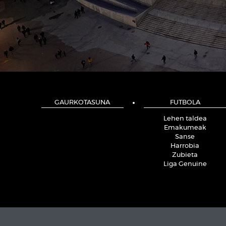
GAURKOTASUNA
FUTBOLA
Lehen taldea
Emakumeak
Sanse
Harrobia
Zubieta
Liga Genuine