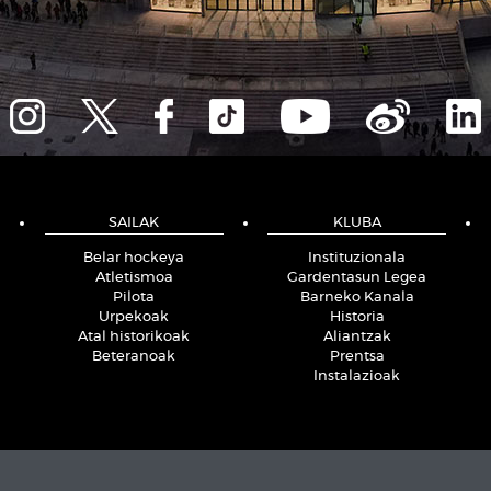
SAILAK
KLUBA
Belar hockeya
Instituzionala
Atletismoa
Gardentasun Legea
Pilota
Barneko Kanala
Urpekoak
Historia
Atal historikoak
Aliantzak
Beteranoak
Prentsa
Instalazioak