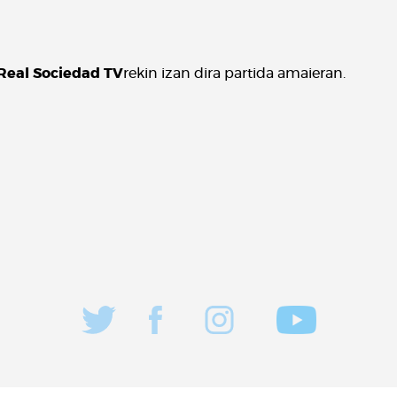
Real Sociedad TV
rekin izan dira partida amaieran.