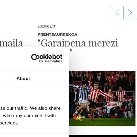
2026/02/01
PRENTSAURREKOA
maila
"Garaipena merezi
genuen"
About
se our traffic. We also share
ers who may combine it with
 services.