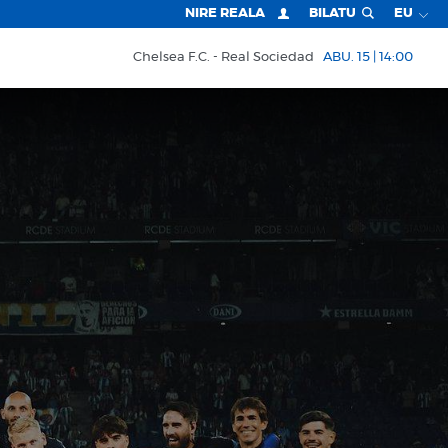
NIRE REALA
BILATU
EU
Chelsea F.C.
Real Sociedad
ABU. 15 | 14:00