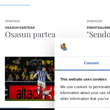
2026/03/22
2026/02/28
OSASUN PARTEAK
PRENTSAURR
Osasun partea
"Sendo
Consent
This website uses cookies
We use cookies to personalis
information about your use of
other information that you’ve