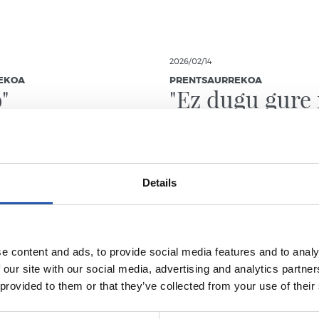
2026/02/14
EKOA
PRENTSAURREKOA
"
"Ez dugu gure 
eman"
Details
e content and ads, to provide social media features and to analy
 our site with our social media, advertising and analytics partn
 provided to them or that they’ve collected from your use of their