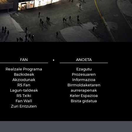
FAN
ANOETA
Realzale Programa
Ezagutu
Bazkideak
Prozesuaren
Akziodunak
Informazioa
RS Fan
Birmoldaketaren
Lagun-taldeak
aurrerapenak
RS Txiki
Keler Espazioa
Fan Wall
Bisita gidatua
Zuri Entzuten