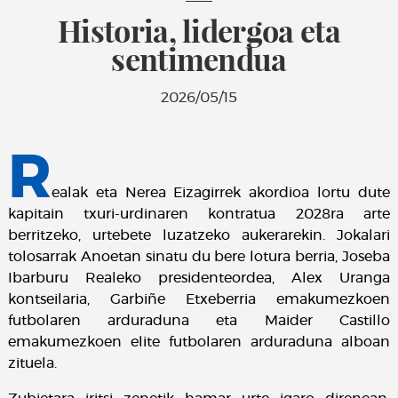
Historia, lidergoa eta
sentimendua
2026/05/15
R
ealak eta Nerea Eizagirrek akordioa lortu dute
kapitain txuri-urdinaren kontratua 2028ra arte
berritzeko, urtebete luzatzeko aukerarekin. Jokalari
tolosarrak Anoetan sinatu du bere lotura berria, Joseba
Ibarburu Realeko presidenteordea, Alex Uranga
kontseilaria, Garbiñe Etxeberria emakumezkoen
futbolaren arduraduna eta Maider Castillo
emakumezkoen elite futbolaren arduraduna alboan
zituela.