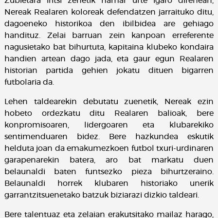
Zubietara iritsi zenetik hamar urte igaro direnean,
Nereak Realaren koloreak defendatzen jarraituko ditu,
dagoeneko historikoa den ibilbidea are gehiago
handituz. Zelai barruan zein kanpoan erreferente
nagusietako bat bihurtuta, kapitaina klubeko kondaira
handien artean dago jada, eta gaur egun Realaren
historian partida gehien jokatu dituen bigarren
futbolaria da.
Lehen taldearekin debutatu zuenetik, Nereak ezin
hobeto ordezkatu ditu Realaren balioak, bere
konpromisoaren, lidergoaren eta klubarekiko
sentimenduaren bidez. Bere hazkundea eskutik
helduta joan da emakumezkoen futbol txuri-urdinaren
garapenarekin batera, aro bat markatu duen
belaunaldi baten funtsezko pieza bihurtzeraino.
Belaunaldi horrek klubaren historiako unerik
garrantzitsuenetako batzuk biziarazi dizkio taldeari.
Bere talentuaz eta zelaian erakutsitako mailaz harago,