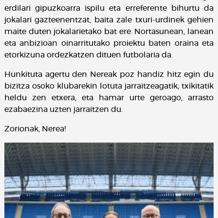
erdilari gipuzkoarra ispilu eta erreferente bihurtu da
jokalari gazteenentzat, baita zale txuri-urdinek gehien
maite duten jokalarietako bat ere. Nortasunean, lanean
eta anbizioan oinarritutako proiektu baten oraina eta
etorkizuna ordezkatzen dituen futbolaria da.
Hunkituta agertu den Nereak poz handiz hitz egin du
bizitza osoko klubarekin lotuta jarraitzeagatik; txikitatik
heldu zen etxera, eta hamar urte geroago, arrasto
ezabaezina uzten jarraitzen du.
Zorionak, Nerea!