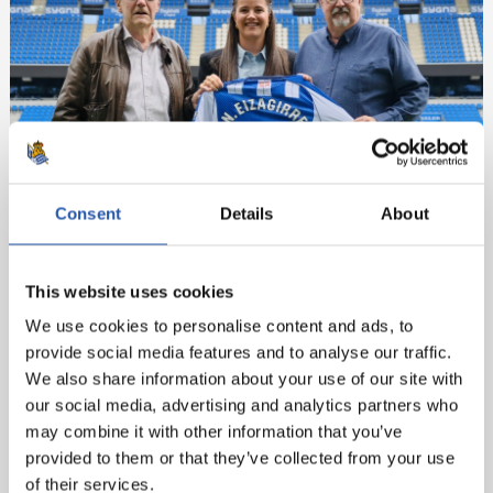
Consent
Details
About
This website uses cookies
We use cookies to personalise content and ads, to
provide social media features and to analyse our traffic.
We also share information about your use of our site with
our social media, advertising and analytics partners who
may combine it with other information that you’ve
provided to them or that they’ve collected from your use
of their services.