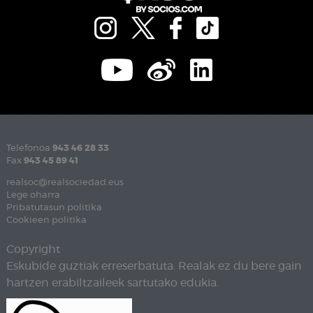
Telefonoa
943 46 28 33
Fax
943 45 89 41
realsoc@realsociedad.eus
Lege oharra
Pribatutasun politika
Cookieen politika
Copyright
Eskubide guztiak erreserbatuta. Realak ez du bere gain
hartzen erabiltzaileek sartutako edukia.