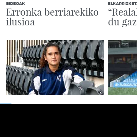
BIDEOAK
ELKARRIZKET
Erronka berriarekiko
“Reala
ilusioa
du gaz