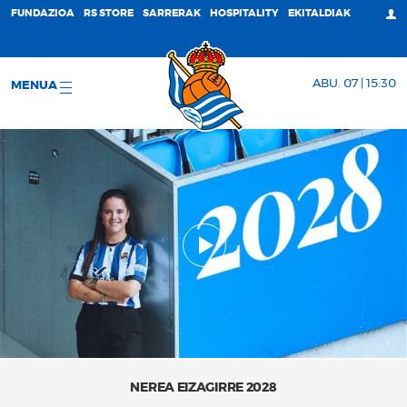
FUNDAZIOA
RS STORE
SARRERAK
HOSPITALITY
EKITALDIAK
ABU. 07 | 15:30
MENUA
NEREA EIZAGIRRE 2028