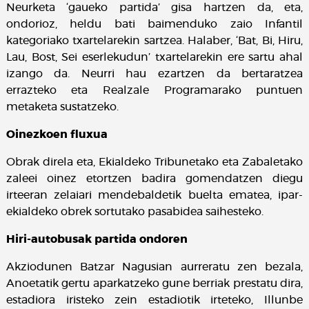
Neurketa ‘gaueko partida’ gisa hartzen da, eta,
ondorioz, heldu bati baimenduko zaio Infantil
kategoriako txartelarekin sartzea. Halaber, ‘Bat, Bi, Hiru,
Lau, Bost, Sei eserlekudun’ txartelarekin ere sartu ahal
izango da. Neurri hau ezartzen da bertaratzea
errazteko eta Realzale Programarako puntuen
metaketa sustatzeko.
Oinezkoen fluxua
Obrak direla eta, Ekialdeko Tribunetako eta Zabaletako
zaleei oinez etortzen badira gomendatzen diegu
irteeran zelaiari mendebaldetik buelta ematea, ipar-
ekialdeko obrek sortutako pasabidea saihesteko.
Hiri-autobusak partida ondoren
Akziodunen Batzar Nagusian aurreratu zen bezala,
Anoetatik gertu aparkatzeko gune berriak prestatu dira,
estadiora iristeko zein estadiotik irteteko, Illunbe