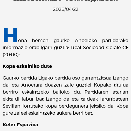
2026/04/22
H
ona hemen gaurko Anoetako partidarako
informazio erabilgarri guztia: Real Sociedad-Getafe CF
(20:00):
Kopa eskainiko dute
Gaurko partida Ligako partida oso garrantzitsua izango
da, eta Anoetara doazen zale guztiei Kopako titulua
berriro eskaintzeko balioko du. Partidaren atarian
ekitaldi labur bat izango da eta taldeak larunbatean
Sevillan lortutako kopa berdegunera jeitsiko da. Kopa
gure zaleei eskaintzeko aukera berri bat.
Keler Espazioa