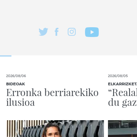
2026/08/06
2026/08/05
BIDEOAK
ELKARRIZKET
Erronka berriarekiko
“Reala
ilusioa
du gaz