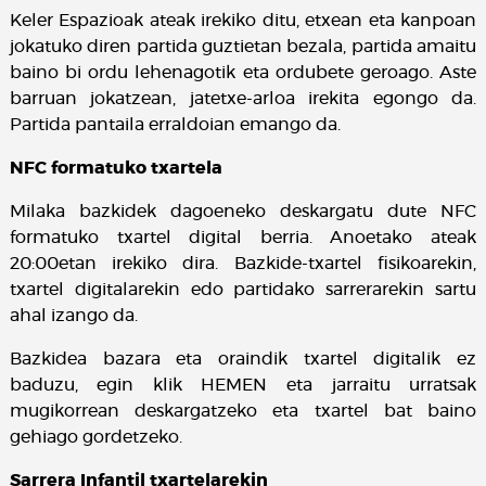
Keler Espazioak ateak irekiko ditu, etxean eta kanpoan
jokatuko diren partida guztietan bezala, partida amaitu
baino bi ordu lehenagotik eta ordubete geroago. Aste
barruan jokatzean, jatetxe-arloa irekita egongo da.
Partida pantaila erraldoian emango da.
NFC formatuko txartela
Milaka bazkidek dagoeneko deskargatu dute NFC
formatuko txartel digital berria. Anoetako ateak
20:00etan irekiko dira. Bazkide-txartel fisikoarekin,
txartel digitalarekin edo partidako sarrerarekin sartu
ahal izango da.
Bazkidea bazara eta oraindik txartel digitalik ez
baduzu, egin klik HEMEN eta jarraitu urratsak
mugikorrean deskargatzeko eta txartel bat baino
gehiago gordetzeko.
Sarrera Infantil txartelarekin