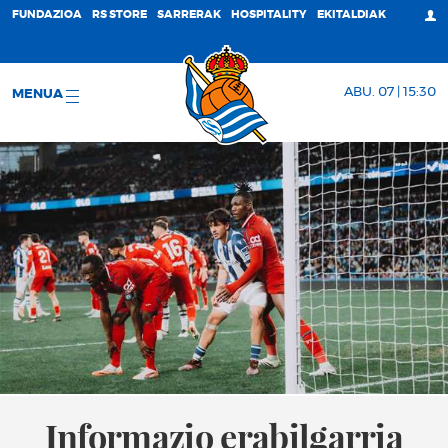
FUNDAZIOA
RS STORE
SARRERAK
HOSPITALITY
EKITALDIAK
ABU. 07 | 15:30
MENUA
Informazio erabilgarria