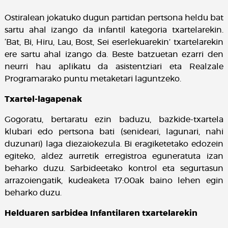
Ostiralean jokatuko dugun partidan pertsona heldu bat
sartu ahal izango da infantil kategoria txartelarekin.
‘Bat, Bi, Hiru, Lau, Bost, Sei eserlekuarekin’ txartelarekin
ere sartu ahal izango da. Beste batzuetan ezarri den
neurri hau aplikatu da asistentziari eta Realzale
Programarako puntu metaketari laguntzeko.
Txartel-lagapenak
Gogoratu, bertaratu ezin baduzu, bazkide-txartela
klubari edo pertsona bati (senideari, lagunari, nahi
duzunari) laga diezaiokezula. Bi eragiketetako edozein
egiteko, aldez aurretik erregistroa eguneratuta izan
beharko duzu. Sarbideetako kontrol eta segurtasun
arrazoiengatik, kudeaketa 17:00ak baino lehen egin
beharko duzu.
Helduaren sarbidea Infantilaren txartelarekin