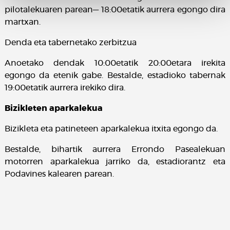
pilotalekuaren parean— 18:00etatik aurrera egongo dira
martxan.
Denda eta tabernetako zerbitzua
Anoetako dendak 10:00etatik 20:00etara irekita
egongo da etenik gabe. Bestalde, estadioko tabernak
19:00etatik aurrera irekiko dira.
Bizikleten aparkalekua
Bizikleta eta patineteen aparkalekua itxita egongo da.
Bestalde, bihartik aurrera Errondo Pasealekuan
motorren aparkalekua jarriko da, estadiorantz eta
Podavines kalearen parean.