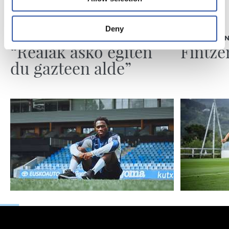
2026/08/05
2026/08/05
Deny
ELKARRIZKETA
ENTRENAME
“Realak asko egiten
Fintze
du gazteen alde”