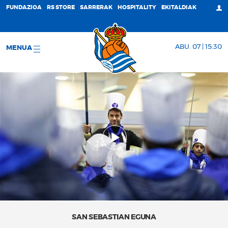
FUNDAZIOA
RS STORE
SARRERAK
HOSPITALITY
EKITALDIAK
ABU. 07 | 15:30
MENUA
SAN SEBASTIAN EGUNA