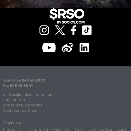
Telefonoa
943 46 28 33
Fax
943 45 89 41
realsoc@realsociedad.eus
Lege oharra
Pribatutasun politika
Cookieen politika
Copyright
Eskubide guztiak erreserbatuta. Realak ez du bere gain