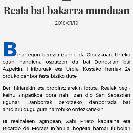
Reala bat bakarra munduan
2018/01/19
B
ihar egun berezia izango da Gipuzkoan. Urteko
egun handiena ospatzen da bai Donostian bai
Azpeitin. Hiriburuak eta Urola Kostako herriak 24
orduko danbor festa biziko dute
Beti hiriarekin eta probintziarekin lotuta, Realak begi-
keinu sinpatikoa bota nahi izan dio San Sebastián
Egunari. Danborrak berotzeko, danborrada bat
antolatu dugu gure harrobiko ordezkariekin.
Bi realzaleen aginpean, Xabi Prieto kapitaina eta
Ricardo de Moraes infantila, hogeita hamar futbolari