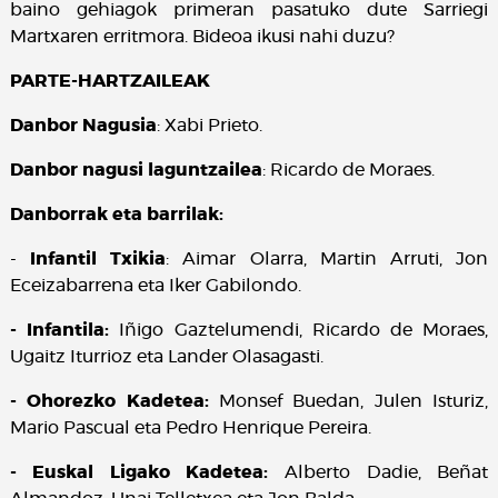
baino gehiagok primeran pasatuko dute Sarriegi
Martxaren erritmora. Bideoa ikusi nahi duzu?
PARTE-HARTZAILEAK
Danbor Nagusia
: Xabi Prieto.
Danbor nagusi laguntzailea
: Ricardo de Moraes.
Danborrak eta barrilak:
-
Infantil Txikia
: Aimar Olarra, Martin Arruti, Jon
Eceizabarrena eta Iker Gabilondo.
- Infantila:
Iñigo Gaztelumendi, Ricardo de Moraes,
Ugaitz Iturrioz eta Lander Olasagasti.
- Ohorezko Kadetea:
Monsef Buedan, Julen Isturiz,
Mario Pascual eta Pedro Henrique Pereira.
- Euskal Ligako Kadetea:
Alberto Dadie, Beñat